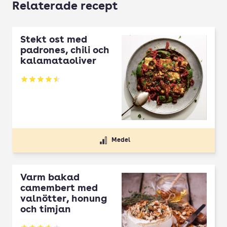
Relaterade recept
Stekt ost med
padrones, chili och
kalamataoliver
Betyg: 4.5 av 5
Medel
Varm bakad
camembert med
valnötter, honung
och timjan