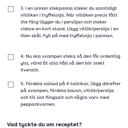
3. I en annan stekpanna steker du samtidigt
Klar
vitlöken i tryffelolja. När vitlöken precis fått
lite färg lägger du i persiljan och steker
vidare en kort stund. Lägg vitlök/persilja i en
liten skål. Fyll på med tryffelolja i pannan.
4. Nu ska svampen steka så den får ordentlig
Klar
yta, vänd åt alla håll så den blir stekt
överallt.
5. Fördela sallad på 4 tallrikar, lägg därefter
Klar
på svampen, fördela bacon, vitlök/persilja
och till sist flingsalt och några varv med
pepparkvarnen.
Vad tyckte du om receptet?