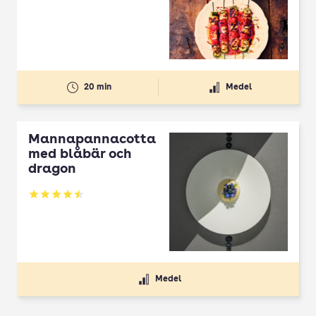
20 min
Medel
Mannapannacotta
med blåbär och
dragon
Betyg: 4.5 av 5
Medel