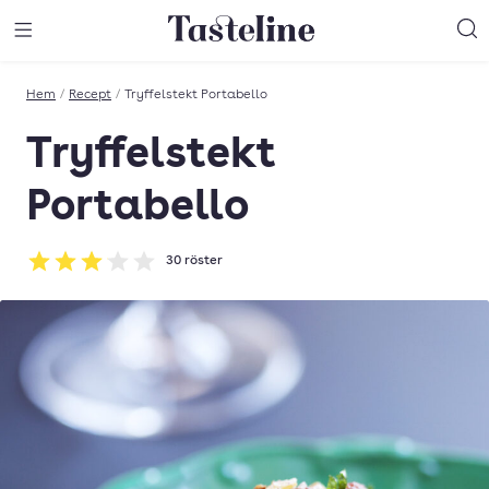
Till Tastelines startsida
äng meny
Öppna meny
Sö
Hem
/
Recept
/
Tryffelstekt Portabello
Tryffelstekt
Portabello
30
röster
Betyg: 3.07 av 5