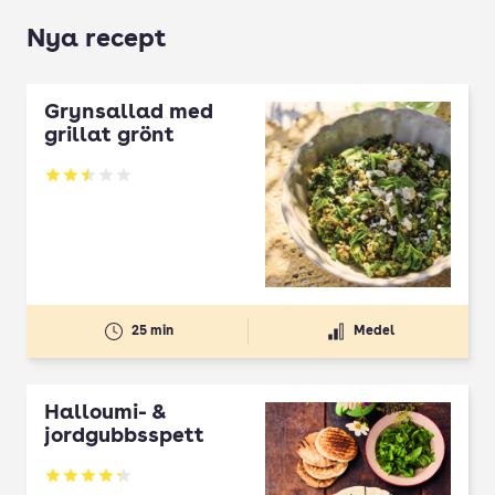
Nya recept
Grynsallad med
grillat grönt
Betyg: 2.5 av 5
25 min
Medel
Halloumi- &
jordgubbsspett
Betyg: 4.3 av 5