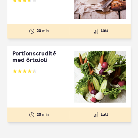
Betyg: 3.66 av 5
20 min
Lätt
Portionscrudité
med örtaioli
Betyg: 4.27 av 5
20 min
Lätt