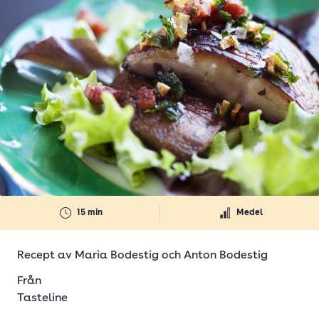
15 min
Medel
Recept av
Maria Bodestig
och
Anton Bodestig
Från
Tasteline