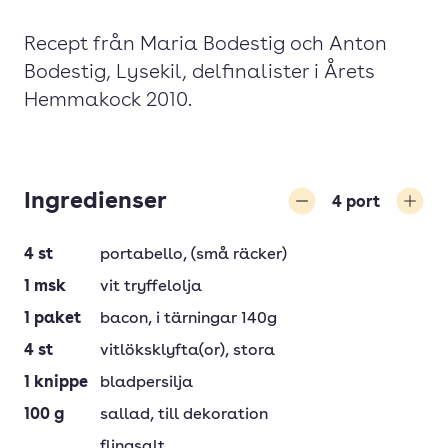
Recept från Maria Bodestig och Anton
Bodestig, Lysekil, delfinalister i Årets
Hemmakock 2010.
Ingredienser
4
port
Minska
Öka
4
st
portabello
, (små räcker)
1
msk
vit tryffelolja
1
paket
bacon
, i tärningar 140g
4
st
vitlöksklyfta(or)
, stora
1
knippe
bladpersilja
100
g
sallad
, till dekoration
flingsalt