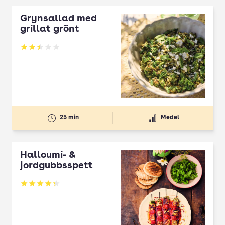
Grynsallad med
grillat grönt
Betyg: 2.5 av 5
25 min
Medel
Halloumi- &
jordgubbsspett
Betyg: 4.3 av 5