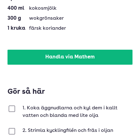
400
ml
kokosmjölk
300
g
wokgrönsaker
1
kruka
färsk koriander
Handla via Mathem
Gör så här
1. Koka äggnudlarna och kyl dem i kallt
Klar
vatten och blanda med lite olja
2. Strimla kycklingfilén och fräs i oljan
Klar