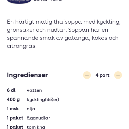
En härligt matig thaisoppa med kyckling,
grönsaker och nudlar. Soppan har en
spännande smak av galanga, kokos och
citrongräs.
Ingredienser
4
port
Minska
Öka
6
dl
vatten
400
g
kycklingfilé(er)
1
msk
olja
1
paket
äggnudlar
1
paket
tom kha