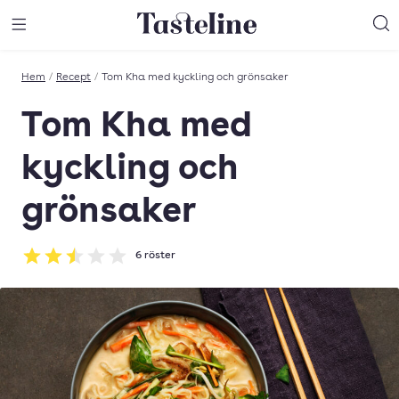
Till Tastelines startsida
äng meny
Öppna meny
Sö
Hem
/
Recept
/
Tom Kha med kyckling och grönsaker
Tom Kha med
kyckling och
grönsaker
6
röster
Betyg: 2.5 av 5