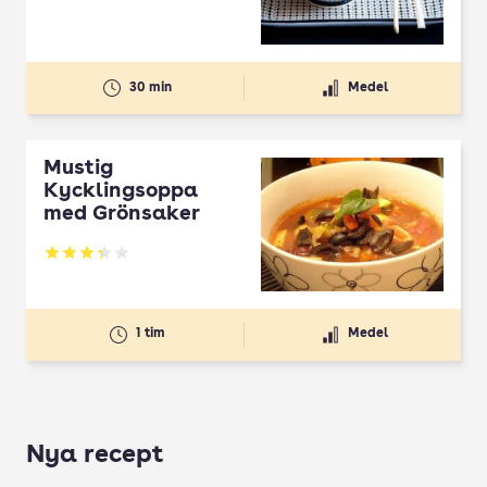
30 min
Medel
Mustig
Kycklingsoppa
med Grönsaker
Betyg: 3.38 av 5
1 tim
Medel
Nya recept