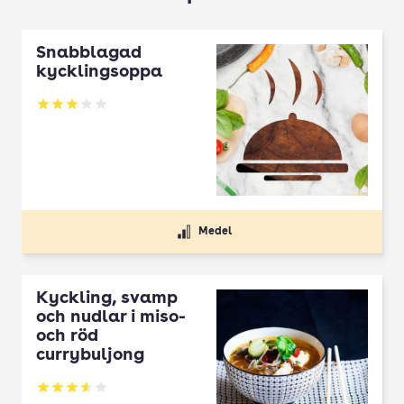
Snabblagad
kycklingsoppa
Betyg: 3 av 5
Medel
Kyckling, svamp
och nudlar i miso-
och röd
currybuljong
Betyg: 3.56 av 5