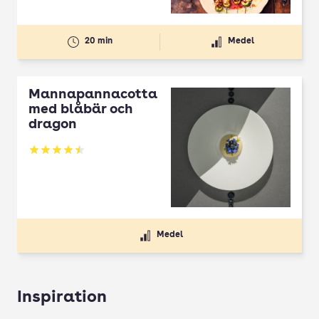
20 min
Medel
Mannapannacotta
med blåbär och
dragon
Betyg: 4.5 av 5
Medel
Inspiration