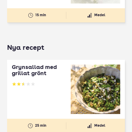
15 min
Medel
Nya recept
Grynsallad med
grillat grönt
Betyg: 2.5 av 5
25 min
Medel