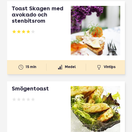
Toast Skagen med
avokado och
stenbitsrom
Betyg: 3.84 av 5
15 min
Medel
Vintips
Smögentoast
Betyg: 0 av 5