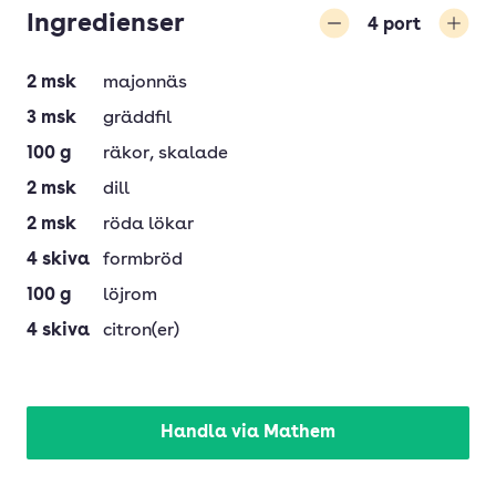
Ingredienser
4
port
Minska
Öka
2
msk
majonnäs
3
msk
gräddfil
100
g
räkor
, skalade
2
msk
dill
2
msk
röda lökar
4
skiva
formbröd
100
g
löjrom
4
skiva
citron(er)
Handla via Mathem