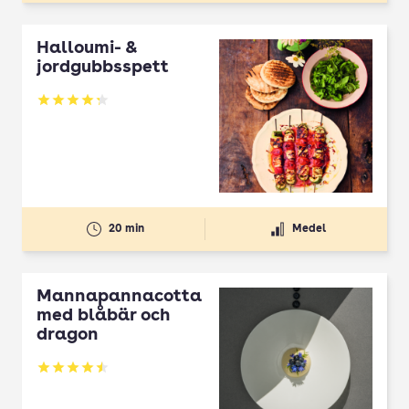
Halloumi- &
jordgubbsspett
Betyg: 4.3 av 5
20 min
Medel
Mannapannacotta
med blåbär och
dragon
Betyg: 4.5 av 5