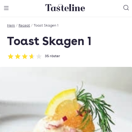
Till Tastelines startsida
äng meny
Öppna meny
Sö
Hem
/
Recept
/
Toast Skagen 1
Toast Skagen 1
35
röster
Betyg: 3.63 av 5