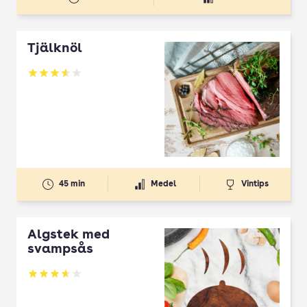
Tjälknöl
Betyg: 3.6 av 5
45 min
Medel
Vintips
Älgstek med
svampsås
Betyg: 3.65 av 5