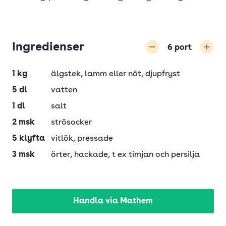
Ingredienser
6
port
Minska
Öka
1
kg
älgstek
, lamm eller nöt, djupfryst
5
dl
vatten
1
dl
salt
2
msk
strösocker
5
klyfta
vitlök
, pressade
3
msk
örter
, hackade, t ex timjan och persilja
Handla via Mathem