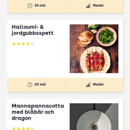
25 min
Medel
Halloumi- &
jordgubbsspett
Betyg: 4.3 av 5
20 min
Medel
Mannapannacotta
med blåbär och
dragon