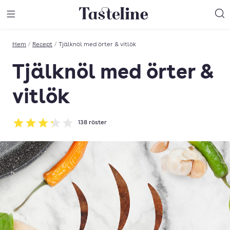
Till Tastelines startsida
äng meny
Öppna meny
Sö
Hem
/
Recept
/
Tjälknöl med örter & vitlök
Tjälknöl med örter &
vitlök
138
röster
Betyg: 3.26 av 5