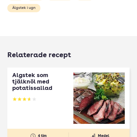
Älgstek i ugn
Relaterade recept
Älgstek som
tjälknöl med
potatissallad
Betyg: 3.63 av 5
4 tim
Medel