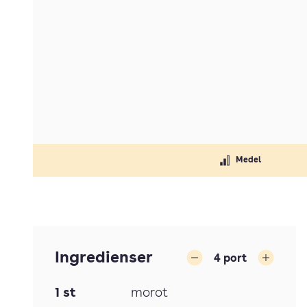
Medel
Ingredienser
4
port
Minska
Öka
1
st
morot