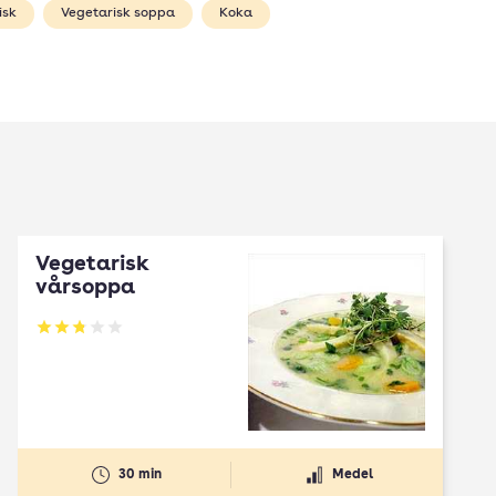
isk
Vegetarisk soppa
Koka
Vegetarisk
vårsoppa
Betyg: 2.83 av 5
30 min
Medel