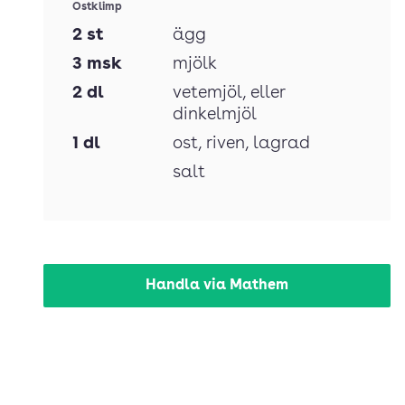
Ostklimp
2
st
ägg
3
msk
mjölk
2
dl
vetemjöl
, eller
dinkelmjöl
1
dl
ost
, riven, lagrad
salt
Handla via Mathem