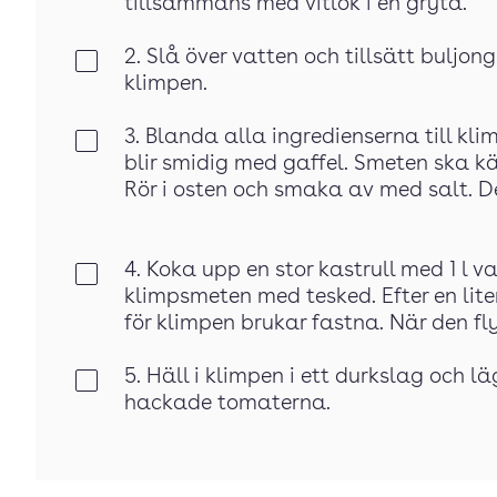
tillsammans med vitlök i en gryta.
2. Slå över vatten och tillsätt buljon
Klar
klimpen.
3. Blanda alla ingredienserna till kli
Klar
blir smidig med gaffel. Smeten ska kä
Rör i osten och smaka av med salt. D
4. Koka upp en stor kastrull med 1 l v
Klar
klimpsmeten med tesked. Efter en lit
för klimpen brukar fastna. När den fly
5. Häll i klimpen i ett durkslag och
Klar
hackade tomaterna.