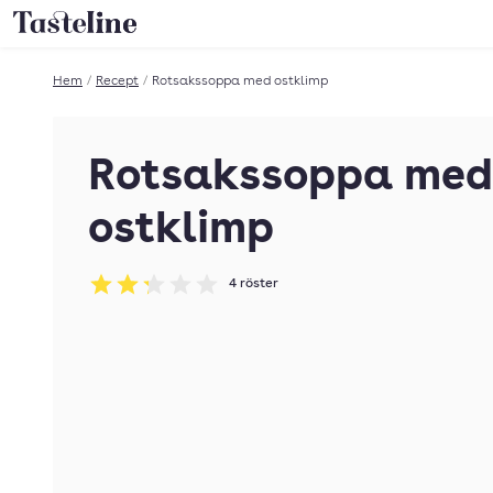
Till Tastelines startsida
Hem
/
Recept
/
Rotsakssoppa med ostklimp
Rotsakssoppa med
ostklimp
4
röster
Betyg: 2.25 av 5