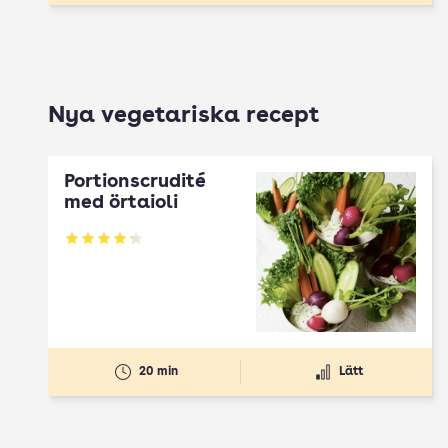
Nya vegetariska recept
Portionscrudité
med örtaioli
Betyg: 4.27 av 5
20 min
Lätt