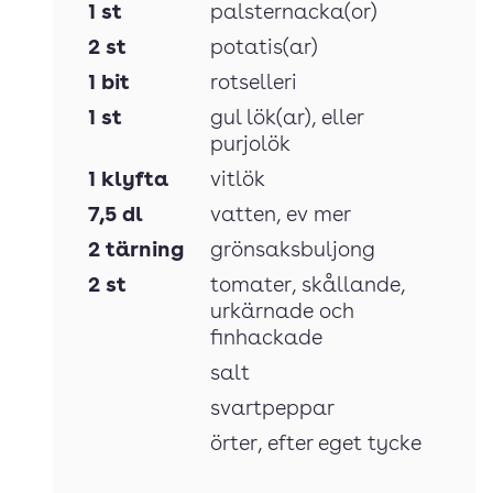
1
st
palsternacka(or)
2
st
potatis(ar)
1
bit
rotselleri
1
st
gul lök(ar)
, eller
purjolök
1
klyfta
vitlök
7,5
dl
vatten
, ev mer
2
tärning
grönsaksbuljong
2
st
tomater
, skållande,
urkärnade och
finhackade
salt
svartpeppar
örter
, efter eget tycke