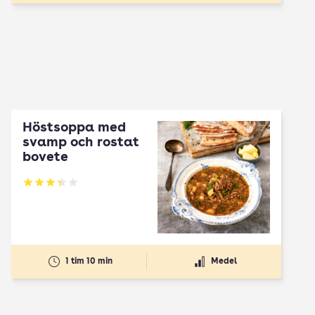
Höstsoppa med
svamp och rostat
bovete
Betyg: 3.33 av 5
1 tim 10 min
Medel