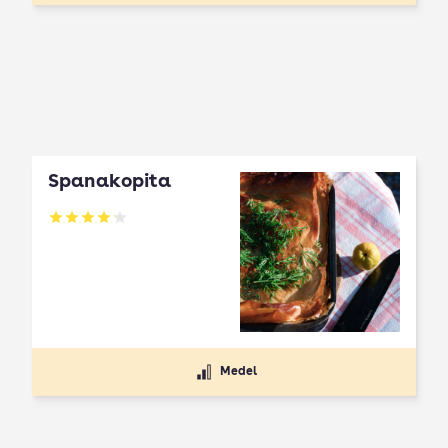
Spanakopita
Betyg: 4.1 av 5
Medel