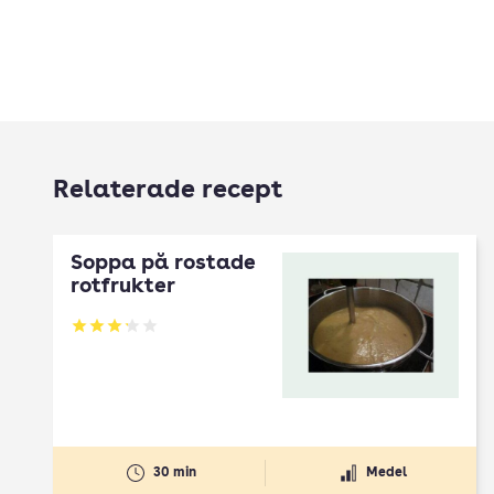
Relaterade recept
Soppa på rostade
rotfrukter
Betyg: 3.18 av 5
30 min
Medel