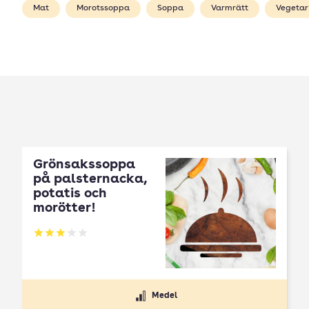
Mat
Morotssoppa
Soppa
Varmrätt
Vegetar
Grönsakssoppa
på palsternacka,
potatis och
morötter!
Betyg: 3.02 av 5
Medel