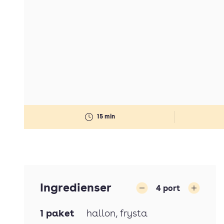
15 min
Ingredienser
4
port
Minska
Öka
1
paket
hallon
, frysta