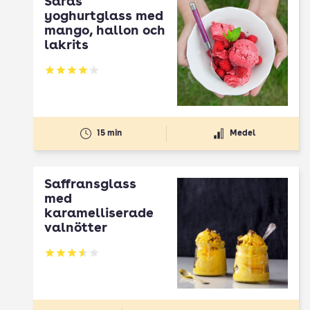
Saras
yoghurtglass med
mango, hallon och
lakrits
Betyg: 4 av 5
15 min
Medel
Saffransglass
med
karamelliserade
valnötter
Betyg: 3.54 av 5