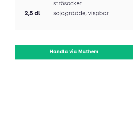
strösocker
2,5
dl
sojagrädde
, vispbar
Handla via Mathem