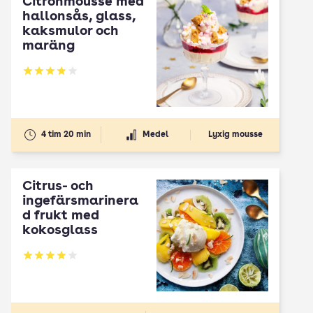
Citronmousse med
hallonsås, glass,
kaksmulor och
maräng
Betyg: 3.87 av 5
4 tim 20 min
Medel
Lyxig mousse
Citrus- och
ingefärsmarinera
d frukt med
kokosglass
Betyg: 4 av 5