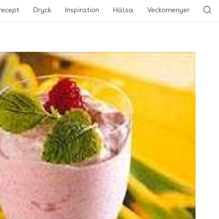
recept
Dryck
Inspiration
Hälsa
Veckomenyer
Sö