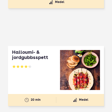
Medel
Halloumi- &
jordgubbsspett
Betyg: 4.3 av 5
20 min
Medel