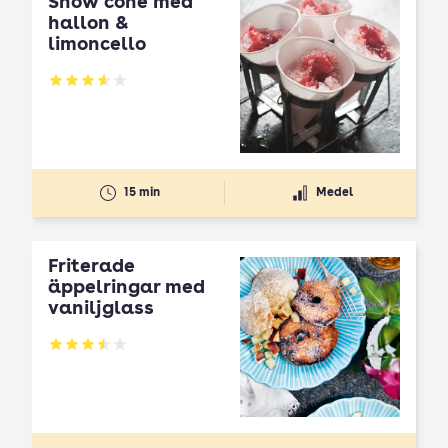
Snow cone med
hallon &
limoncello
Betyg: 3.6 av 5
15 min
Medel
Friterade
äppelringar med
vaniljglass
Betyg: 3.51 av 5