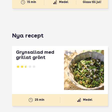
15 min
Medel
Glass till jul!
Nya recept
Grynsallad med
grillat grönt
Betyg: 2.5 av 5
25 min
Medel