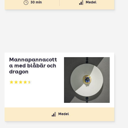
30 min
Medel
Mannapannacott
a med blåbär och
dragon
Betyg: 4.5 av 5
Medel