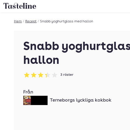
Till Tastelines startsida
Hem
/
Recept
/
Snabb yoghurtglass med hallon
Snabb yoghurtgla
hallon
3
röster
Betyg: 3.33 av 5
Från
Terneborgs lyckliga kokbok