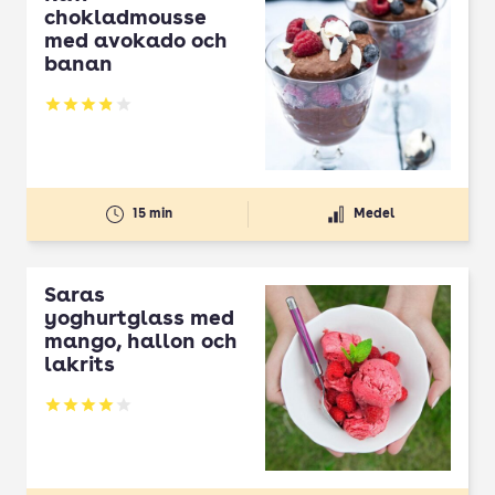
chokladmousse
med avokado och
banan
Betyg: 3.88 av 5
15 min
Medel
Saras
yoghurtglass med
mango, hallon och
lakrits
Betyg: 4 av 5