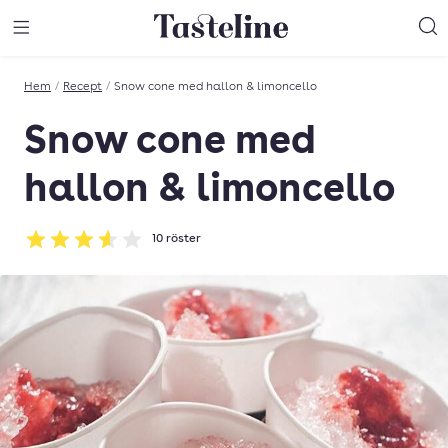
Till Tastelines startsida
äng meny
Öppna meny
Sö
Hem
/
Recept
/
Snow cone med hallon & limoncello
Snow cone med
hallon & limoncello
10
röster
Betyg: 3.6 av 5