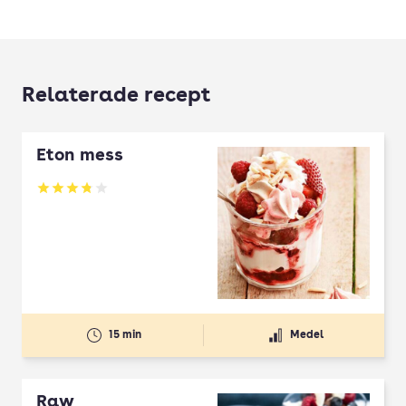
Relaterade recept
Eton mess
Betyg: 3.83 av 5
15 min
Medel
Raw