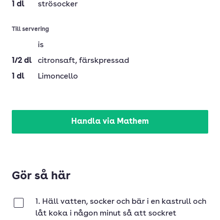
1
dl
strösocker
Till servering
is
1/2
dl
citronsaft
, färskpressad
1
dl
Limoncello
Handla via Mathem
Gör så här
1. Häll vatten, socker och bär i en kastrull och
Klar
låt koka i någon minut så att sockret