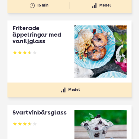
15 min
Medel
Friterade
äppelringar med
vaniljglass
Betyg: 3.51 av 5
Medel
Svartvinbärsglass
Betyg: 3.64 av 5