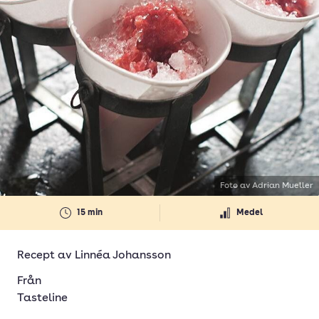
Foto av Adrian Mueller
15 min
Medel
Recept av
Linnéa Johansson
Från
Tasteline