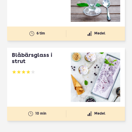
6 tim
Medel
Blåbärsglass i
strut
Betyg: 4.08 av 5
10 min
Medel