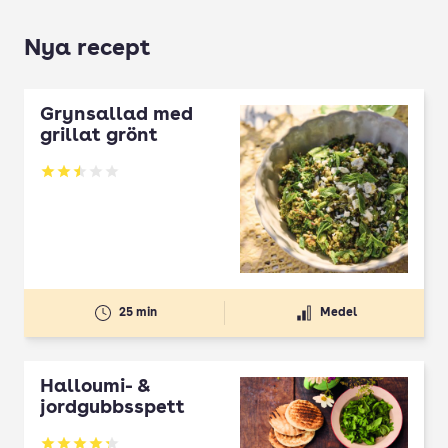
Nya recept
Grynsallad med
grillat grönt
Betyg: 2.5 av 5
25 min
Medel
Halloumi- &
jordgubbsspett