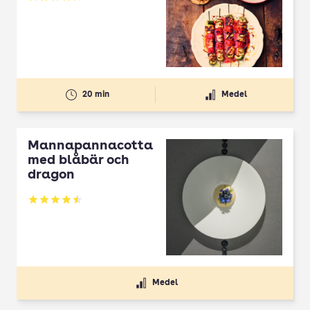
Betyg: 4.3 av 5
20 min
Medel
Mannapannacotta
med blåbär och
dragon
Betyg: 4.5 av 5
Medel