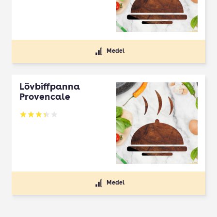
Medel
Lövbiffpanna
Provencale
Betyg: 3.33 av 5
Medel