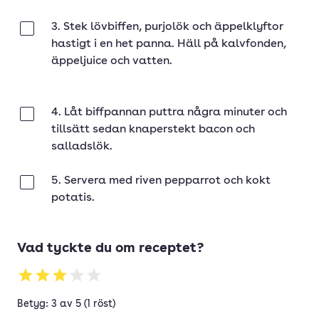
3. Stek lövbiffen, purjolök och äppelklyftor
Klar
hastigt i en het panna. Häll på kalvfonden,
äppeljuice och vatten.
4. Låt biffpannan puttra några minuter och
Klar
tillsätt sedan knaperstekt bacon och
salladslök.
5. Servera med riven pepparrot och kokt
Klar
potatis.
Vad tyckte du om receptet?
Betyg: 3 av 5 (1 röst)