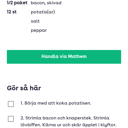
1/2
paket
bacon
, skivad
12
st
potatis(ar)
salt
peppar
Handla via Mathem
Gör så här
1. Börja med att koka potatisen.
Klar
2. Strimla bacon och knaperstek. Strimla
Klar
lövbiffen. Kärna ur och skär äpplet i klyftor.