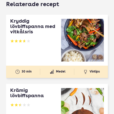
Relaterade recept
Kryddig
lövbiffspanna med
vitkålsris
Betyg: 3.68 av 5
30 min
Medel
Vintips
Krämig
lövbiffspanna
Betyg: 2.5 av 5