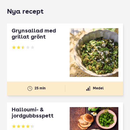
Nya recept
Grynsallad med
grillat grönt
Betyg: 2.5 av 5
25 min
Medel
Halloumi- &
jordgubbsspett
Betyg: 4.3 av 5