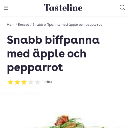
Till Tastelines startsida
äng meny
Öppna meny
Sö
Hem
/
Recept
/
Snabb biffpanna med äpple och pepparrot
Snabb biffpanna
med äpple och
pepparrot
1
röst
Betyg: 3 av 5