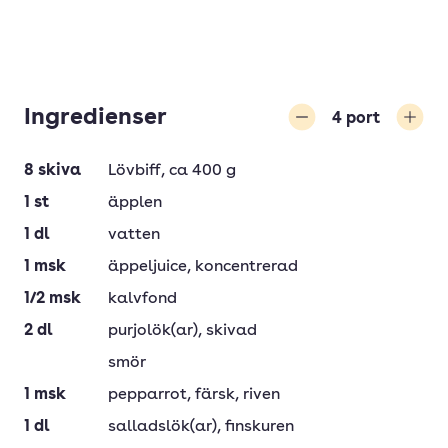
Ingredienser
4
port
Minska
Öka
8
skiva
Lövbiff
, ca 400 g
1
st
äpplen
1
dl
vatten
1
msk
äppeljuice
, koncentrerad
1/2
msk
kalvfond
2
dl
purjolök(ar)
, skivad
smör
1
msk
pepparrot
, färsk, riven
1
dl
salladslök(ar)
, finskuren