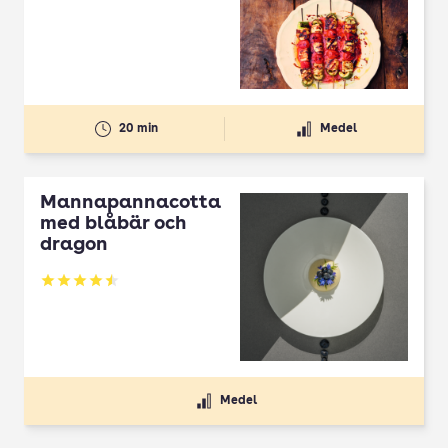
20 min
Medel
Mannapannacotta
med blåbär och
dragon
Betyg: 4.5 av 5
Medel