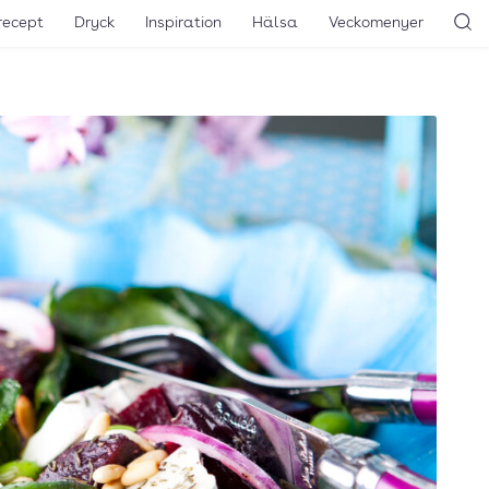
recept
Dryck
Inspiration
Hälsa
Veckomenyer
Sö