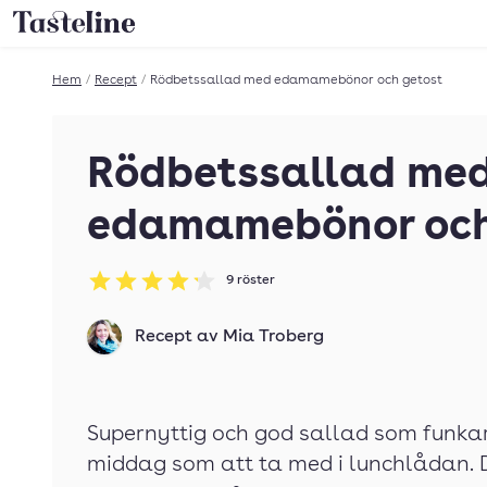
Till Tastelines startsida
Hem
/
Recept
/
Rödbetssallad med edamamebönor och getost
Rödbetssallad me
edamamebönor och
9
röster
Betyg: 4.2 av 5
Recept av
Mia Troberg
Supernyttig och god sallad som funkar
middag som att ta med i lunchlådan. 