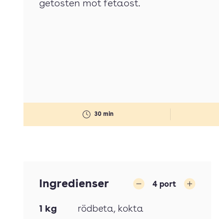
getosten mot fetaost.
30 min
Ingredienser
4
port
Minska
Öka
1
kg
rödbeta
, kokta