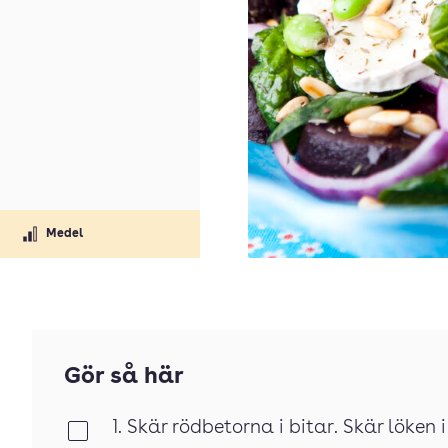
Medel
Gör så här
1. Skär rödbetorna i bitar. Skär löken i
Klar