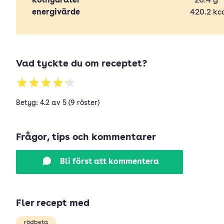
kolhydrater
26.4
g
energivärde
420.2
kc
Vad tyckte du om receptet?
Betyg: 4.2 av 5 (9 röster)
Frågor, tips och kommentarer
Bli först att kommentera
Fler recept med
rödbeta