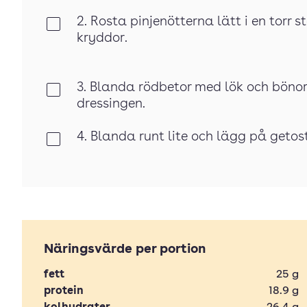
2. Rosta pinjenötterna lätt i en torr 
Klar
kryddor.
3. Blanda rödbetor med lök och böno
Klar
dressingen.
4. Blanda runt lite och lägg på getost
Klar
Näringsvärde per portion
fett
25
g
protein
18.9
g