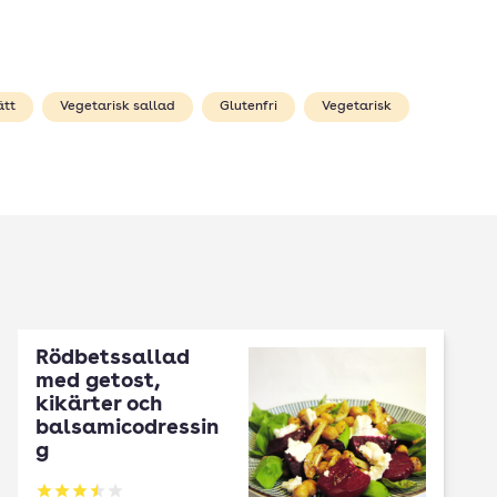
ätt
Vegetarisk sallad
Glutenfri
Vegetarisk
Rödbetssallad
med getost,
kikärter och
balsamicodressin
g