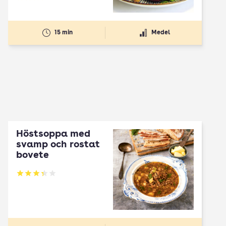
Betyg: 3.5 av 5
15 min
Medel
Höstsoppa med
svamp och rostat
bovete
Betyg: 3.33 av 5