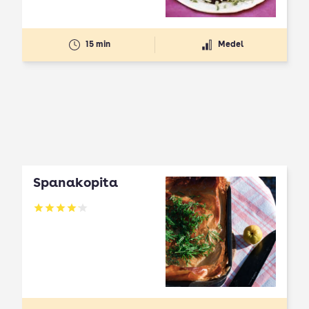
15 min
Medel
Spanakopita
Betyg: 4.1 av 5