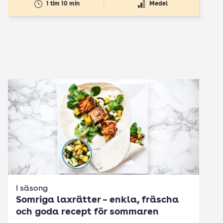
1 tim 10 min
Medel
I säsong
Somriga laxrätter – enkla, fräscha
och goda recept för sommaren