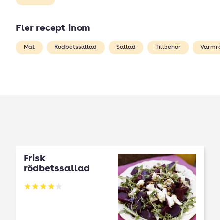
Fler recept inom
Mat
Rödbetssallad
Sallad
Tillbehör
Varmr
Frisk
rödbetssallad
Betyg: 4 av 5