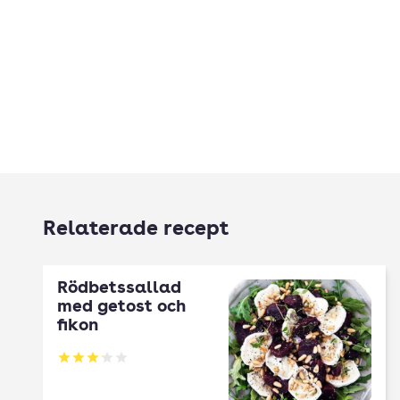
Relaterade recept
Rödbetssallad
med getost och
fikon
Betyg: 3.1 av 5