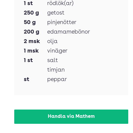
1
st
rödlök(ar)
250
g
getost
50
g
pinjenötter
200
g
edamamebönor
2
msk
olja
1
msk
vinäger
1
st
salt
timjan
st
peppar
Handla via Mathem