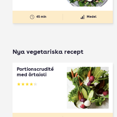
45 min
Medel
Nya vegetariska recept
Portionscrudité
med örtaioli
Betyg: 4.27 av 5