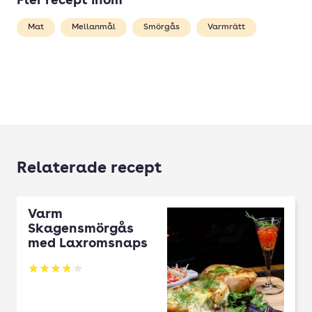
Fler recept inom
Mat
Mellanmål
Smörgås
Varmrätt
Relaterade recept
Varm
Skagensmörgås
med Laxromsnaps
Betyg: 3.79 av 5