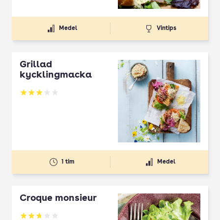
Medel
Vintips
Grillad
kycklingmacka
Betyg: 3 av 5
1 tim
Medel
Croque monsieur