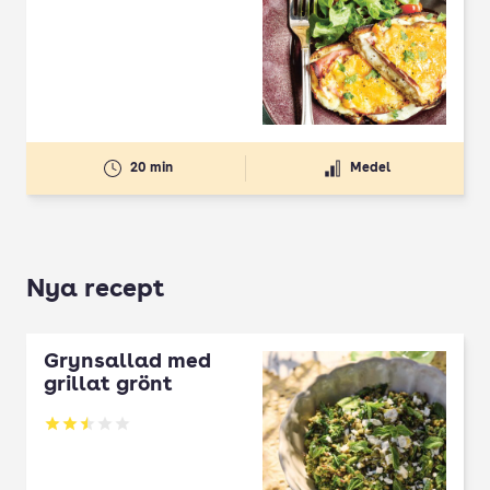
Betyg: 2.7 av 5
20 min
Medel
Nya recept
Grynsallad med
grillat grönt
Betyg: 2.5 av 5