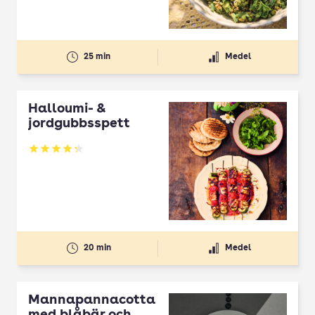
25 min
Medel
Halloumi- &
jordgubbsspett
Betyg: 4.3 av 5
20 min
Medel
Mannapannacotta