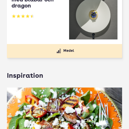
med blåbär och
dragon
Betyg: 4.5 av 5
Medel
Inspiration