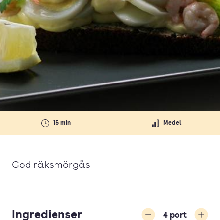
15 min
Medel
God räksmörgås
Ingredienser
4
port