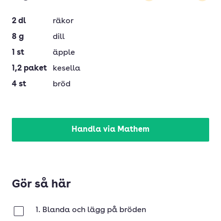
Minska
Öka
2
dl
räkor
8
g
dill
1
st
äpple
1,2
paket
kesella
4
st
bröd
Handla via Mathem
Gör så här
1. Blanda och lägg på bröden
Klar