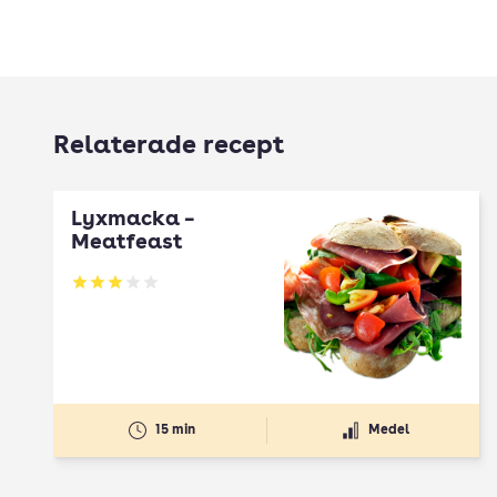
Relaterade recept
Lyxmacka –
Meatfeast
Betyg: 3 av 5
15 min
Medel