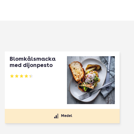
Blomkålsmacka
med dijonpesto
Betyg: 4.33 av 5
Medel