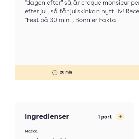
"dagen efter" så är croque monsieur pe
efter jul, så får julskinkan nytt liv! R
"Fest på 30 min.", Bonnier Fakta.
20 min
Ingredienser
1
port
Öka
Macka