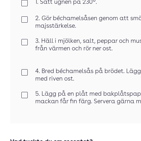
1. Sätt ugnen på 230°.
Klar
2. Gör béchamelsåsen genom att smä
Klar
majsstärkelse.
3. Häll i mjölken, salt, peppar och mu
Klar
från värmen och rör ner ost.
4. Bred béchamelsås på brödet. Läg
Klar
med riven ost.
5. Lägg på en plåt med bakplåtspapp
Klar
mackan får fin färg. Servera gärna 