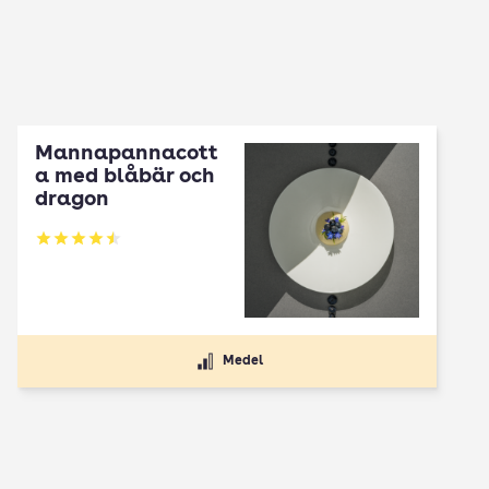
Mannapannacott
a med blåbär och
dragon
Betyg: 4.5 av 5
Medel