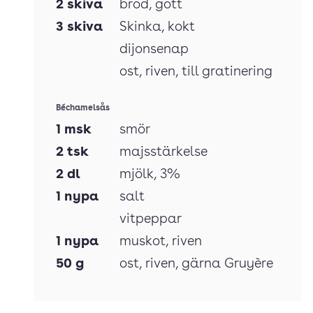
2
skiva
bröd
, gott
3
skiva
Skinka
, kokt
dijonsenap
ost
, riven, till gratinering
Béchamelsås
1
msk
smör
2
tsk
majsstärkelse
2
dl
mjölk
, 3%
1
nypa
salt
vitpeppar
1
nypa
muskot
, riven
50
g
ost
, riven, gärna Gruyère