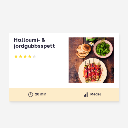
Halloumi- &
jordgubbsspett
Betyg: 4.3 av 5
20 min
Medel