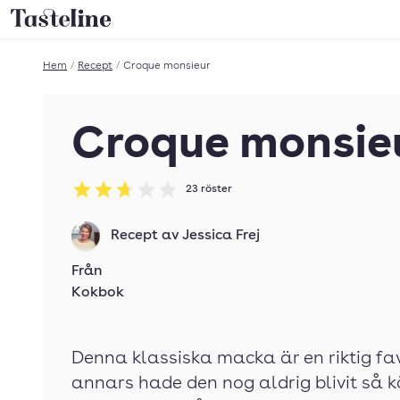
Till Tastelines startsida
Hem
/
Recept
/
Croque monsieur
Croque monsie
23
röster
Betyg: 2.7 av 5
Recept av
Jessica Frej
Från
Kokbok
Denna klassiska macka är en riktig fa
annars hade den nog aldrig blivit så k