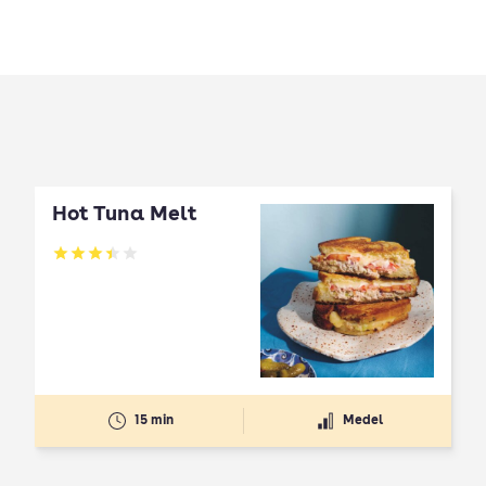
Hot Tuna Melt
Betyg: 3.4 av 5
15 min
Medel