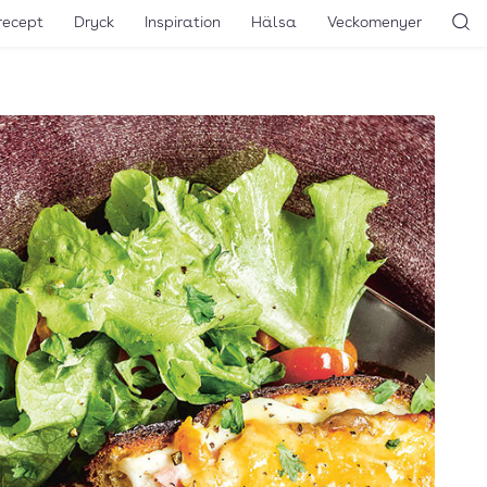
recept
Dryck
Inspiration
Hälsa
Veckomenyer
Sö