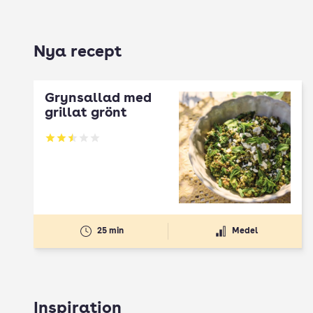
Nya recept
Grynsallad med
grillat grönt
Betyg: 2.5 av 5
25 min
Medel
Inspiration