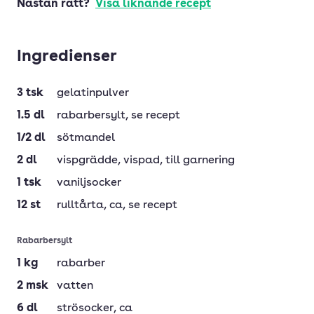
Nästan rätt?
Visa liknande recept
Ingredienser
3
tsk
gelatinpulver
1.5
dl
rabarbersylt
, se recept
1/2
dl
sötmandel
2
dl
vispgrädde
, vispad, till garnering
1
tsk
vaniljsocker
12
st
rulltårta
, ca, se recept
Rabarbersylt
1
kg
rabarber
2
msk
vatten
6
dl
strösocker
, ca