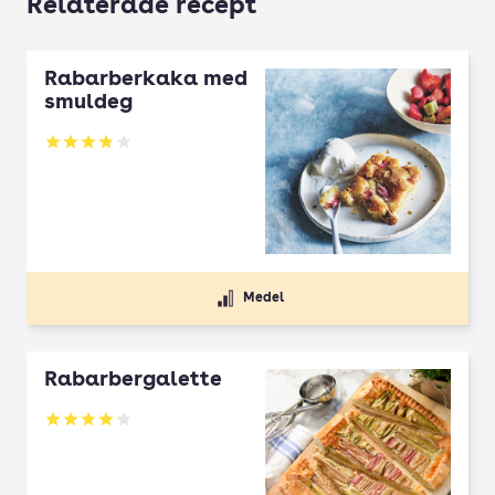
Relaterade recept
Rabarberkaka med
smuldeg
Betyg: 3.86 av 5
Medel
Rabarbergalette
Betyg: 4.08 av 5