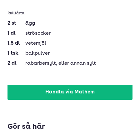
Rulltårta
2
st
ägg
1
dl
strösocker
1.5
dl
vetemjöl
1
tsk
bakpulver
2
dl
rabarbersylt
, eller annan sylt
Handla via Mathem
Gör så här