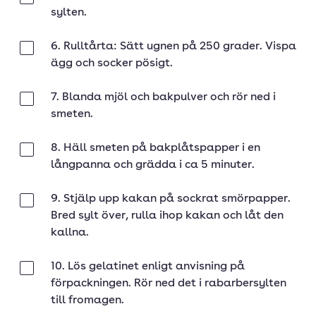
sylten.
6. Rulltårta: Sätt ugnen på 250 grader. Vispa
Klar
ägg och socker pösigt.
7. Blanda mjöl och bakpulver och rör ned i
Klar
smeten.
8. Häll smeten på bakplåtspapper i en
Klar
långpanna och grädda i ca 5 minuter.
9. Stjälp upp kakan på sockrat smörpapper.
Klar
Bred sylt över, rulla ihop kakan och låt den
kallna.
10. Lös gelatinet enligt anvisning på
Klar
förpackningen. Rör ned det i rabarbersylten
till fromagen.