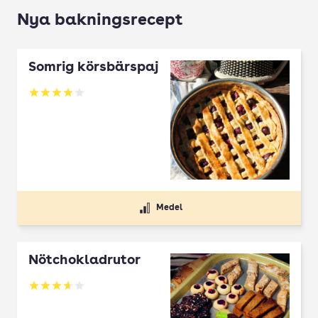
Nya bakningsrecept
Somrig körsbärspaj
Betyg: 4 av 5
Medel
Nötchokladrutor
Betyg: 3.65 av 5