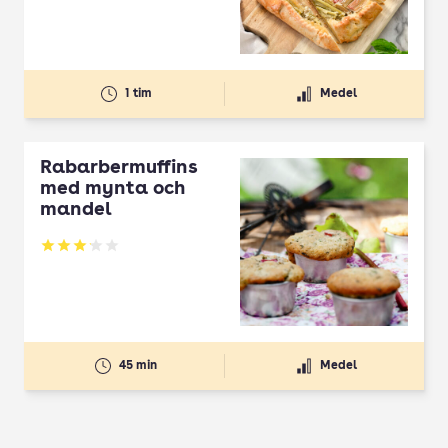
1 tim
Medel
Rabarbermuffins
med mynta och
mandel
Betyg: 3.15 av 5
45 min
Medel