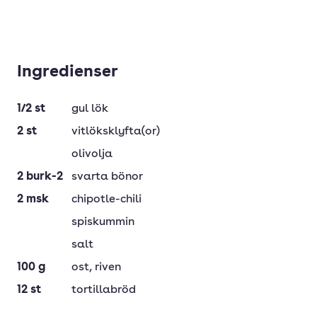
Ingredienser
1/2
st
gul lök
2
st
vitlöksklyfta(or)
olivolja
2
burk-2
svarta bönor
2
msk
chipotle-chili
spiskummin
salt
100
g
ost
, riven
12
st
tortillabröd