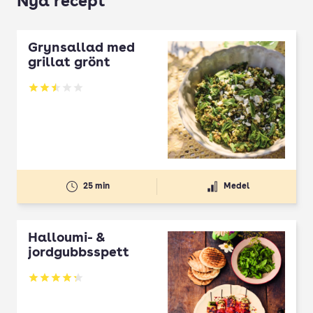
Nya recept
Grynsallad med
grillat grönt
Betyg: 2.5 av 5
25 min
Medel
Halloumi- &
jordgubbsspett
Betyg: 4.3 av 5