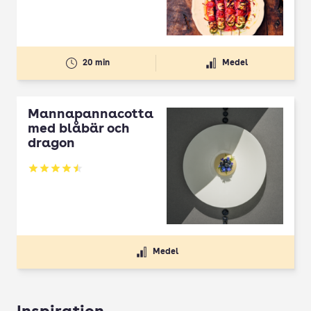
20 min
Medel
Mannapannacotta
med blåbär och
dragon
Betyg: 4.5 av 5
Medel