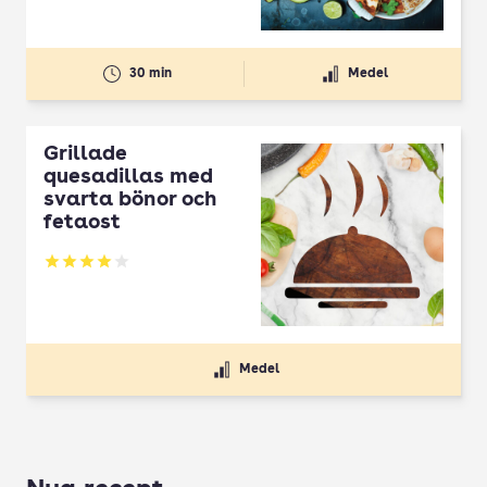
30 min
Medel
Grillade
quesadillas med
svarta bönor och
fetaost
Betyg: 4 av 5
Medel