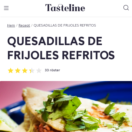
Till Tastelines startsida
äng meny
Öppna meny
Sö
Hem
/
Recept
/
QUESADILLAS DE FRIJOLES REFRITOS
QUESADILLAS DE
FRIJOLES REFRITOS
33
röster
Betyg: 3.36 av 5