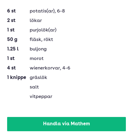
6
st
potatis(ar)
, 6-8
2
st
lökar
1
st
purjolök(ar)
50
g
fläsk
, rökt
1.25
l
buljong
1
st
morot
4
st
wienerkorvar
, 4-6
1
knippe
gräslök
salt
vitpeppar
Handla via Mathem