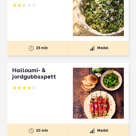
Betyg: 2.5 av 5
25 min
Medel
Halloumi- &
jordgubbsspett
Betyg: 4.3 av 5
20 min
Medel