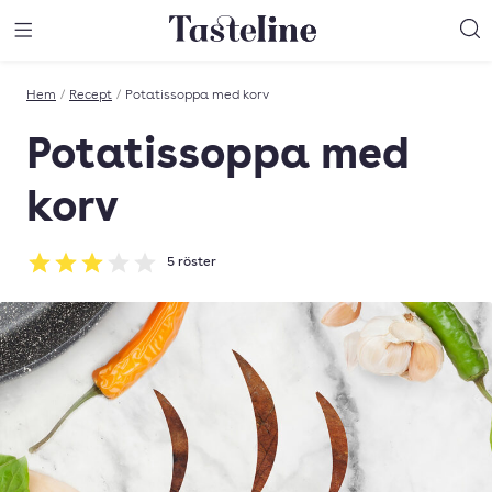
Till Tastelines startsida
äng meny
Öppna meny
Sö
Hem
/
Recept
/
Potatissoppa med korv
Potatissoppa med
korv
5
röster
Betyg: 3 av 5