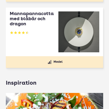
Mannapannacotta
med blåbär och
dragon
Betyg: 4.5 av 5
Medel
Inspiration