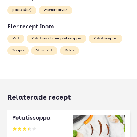
potatis(ar)
wienerkorvar
Fler recept inom
Mat
Potatis- och purjolökssoppa
Potatissoppa
Soppa
Varmrätt
Koka
Relaterade recept
Potatissoppa
Betyg: 3.4 av 5