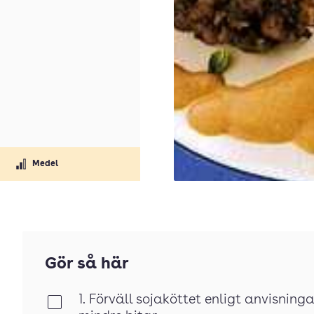
Medel
Gör så här
1. Förväll sojaköttet enligt anvisnin
Klar