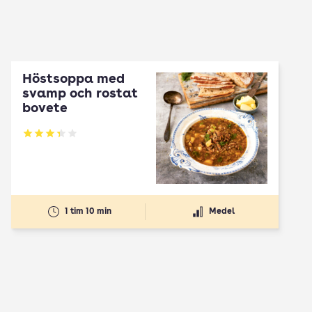
Höstsoppa med
svamp och rostat
bovete
Betyg: 3.33 av 5
1 tim 10 min
Medel