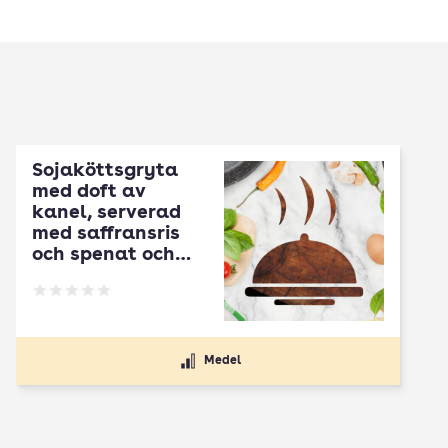
Sojaköttsgryta
med doft av
kanel, serverad
med saffransris
och spenat och
myntayoghurt
Betyg: 0 av 5
Medel