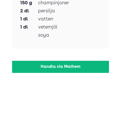
150
g
champinjoner
2
dl
persilja
1
dl
vatten
1
dl
vetemjöl
soya
Handla via Mathem