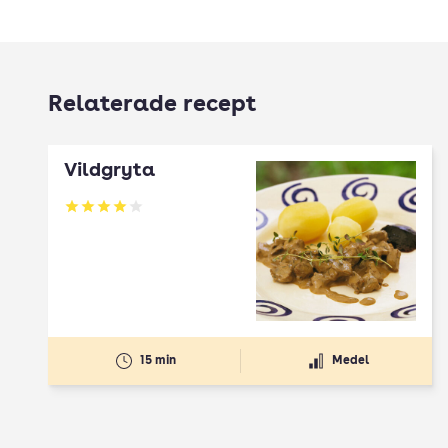
Relaterade recept
Vildgryta
Betyg: 4 av 5
15 min
Medel