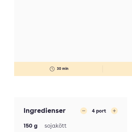
30 min
Ingredienser
4
port
Minska
Öka
150
g
sojakött