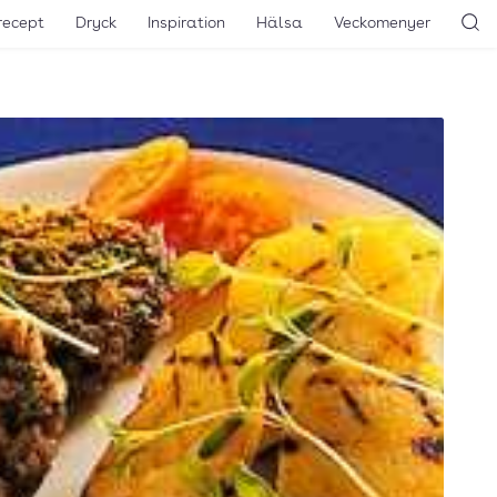
recept
Dryck
Inspiration
Hälsa
Veckomenyer
Sö