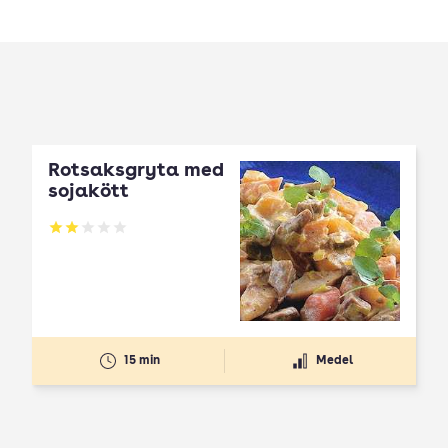
Rotsaksgryta med
sojakött
Betyg: 2 av 5
15 min
Medel