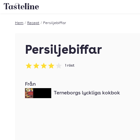
Till Tastelines startsida
Hem
/
Recept
/
Persiljebiffar
Persiljebiffar
1
röst
Betyg: 4 av 5
Från
Terneborgs lyckliga kokbok