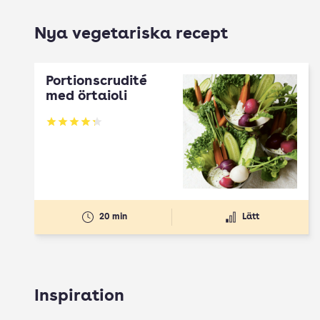
Nya vegetariska recept
Portionscrudité
med örtaioli
Betyg: 4.27 av 5
20 min
Lätt
Inspiration