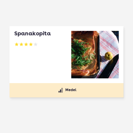
Spanakopita
Betyg: 4.1 av 5
Medel