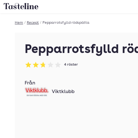
Till Tastelines startsida
Hem
/
Recept
/
Pepparrotsfylld rödspätta
Pepparrotsfylld r
4
röster
Betyg: 2.75 av 5
Från
Viktklubb