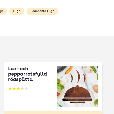
ugn
I ugn
Rödspätta i ugn
Lax- och
pepparrotsfylld
rödspätta
Betyg: 3.5 av 5