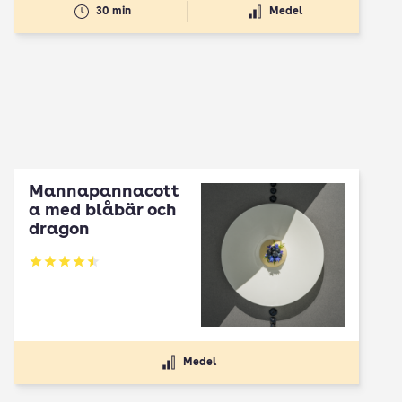
30 min
Medel
Mannapannacott
a med blåbär och
dragon
Betyg: 4.5 av 5
Medel