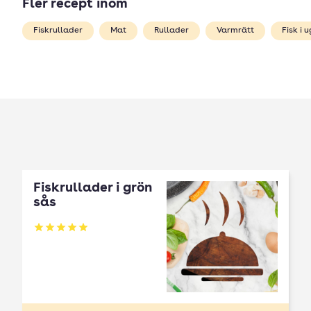
Fler recept inom
Fiskrullader
Mat
Rullader
Varmrätt
Fisk i 
Fiskrullader i grön
sås
Betyg: 5 av 5