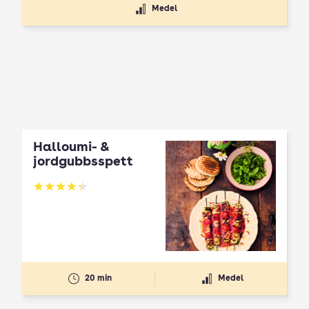
Medel
Halloumi- &
jordgubbsspett
Betyg: 4.3 av 5
20 min
Medel