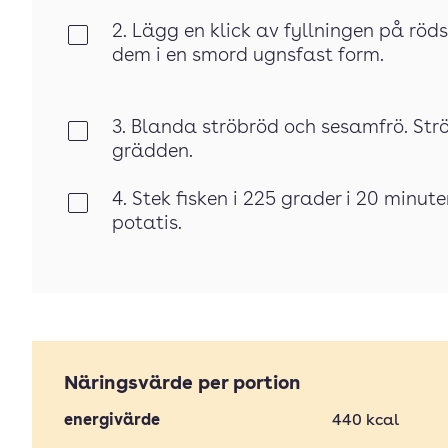
2. Lägg en klick av fyllningen på röd
Klar
dem i en smord ugnsfast form.
3. Blanda ströbröd och sesamfrö. Strö
Klar
grädden.
4. Stek fisken i 225 grader i 20 minu
Klar
potatis.
Näringsvärde per portion
energivärde
440
kcal