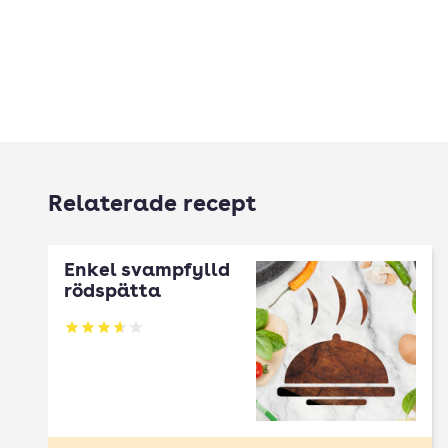
Relaterade recept
Enkel svampfylld
rödspätta
Betyg: 3.67 av 5