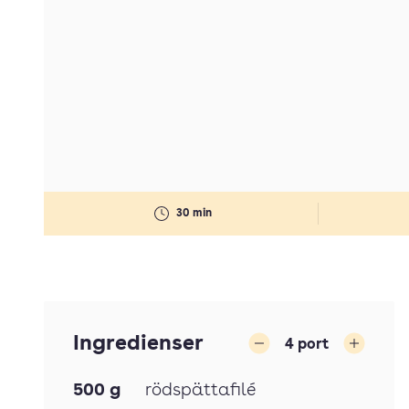
30 min
Ingredienser
4
port
Minska
Öka
500
g
rödspättafilé