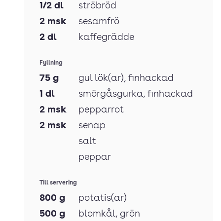
1/2
dl
ströbröd
2
msk
sesamfrö
2
dl
kaffegrädde
Fyllning
75
g
gul lök(ar)
, finhackad
1
dl
smörgåsgurka
, finhackad
2
msk
pepparrot
2
msk
senap
salt
peppar
Till servering
800
g
potatis(ar)
500
g
blomkål
, grön