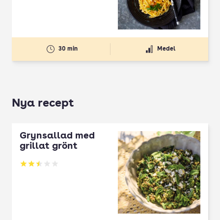
30 min
Medel
Nya recept
Grynsallad med
grillat grönt
Betyg: 2.5 av 5