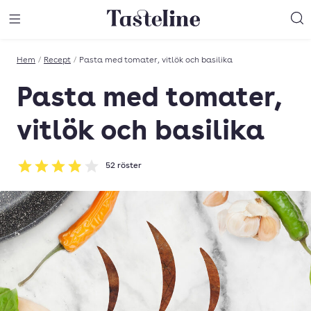
Till Tastelines startsida
äng meny
Öppna meny
Sö
Hem
/
Recept
/
Pasta med tomater, vitlök och basilika
Pasta med tomater,
vitlök och basilika
52
röster
Betyg: 3.92 av 5