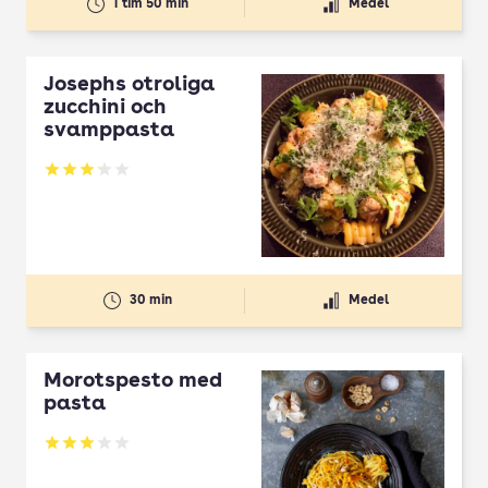
1 tim 50 min
Medel
Josephs otroliga
zucchini och
svamppasta
Betyg: 3.1 av 5
30 min
Medel
Morotspesto med
pasta
Betyg: 3 av 5