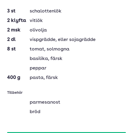
3
st
schalottenlök
2
klyfta
vitlök
2
msk
olivolja
2
dl
vispgrädde
, eller sojagrädde
8
st
tomat
, solmogna
basilika
, färsk
peppar
400
g
pasta
, färsk
Tillbehör
parmesanost
bröd