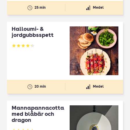
25 min
Medel
Halloumi- &
jordgubbsspett
Betyg: 4.3 av 5
20 min
Medel
Mannapannacotta
med blåbär och
dragon