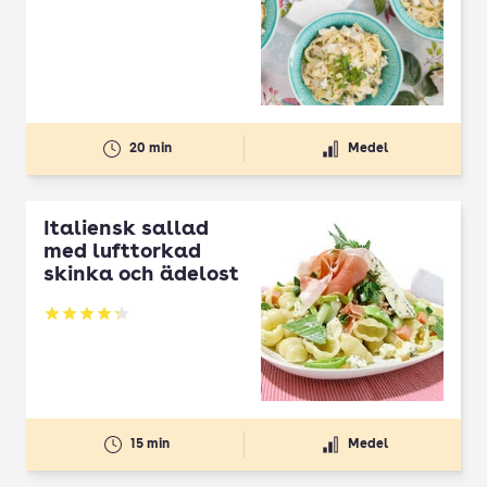
20 min
Medel
Italiensk sallad
med lufttorkad
skinka och ädelost
Betyg: 4.3 av 5
15 min
Medel