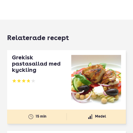
Relaterade recept
Grekisk
pastasallad med
kyckling
Betyg: 3.8 av 5
15 min
Medel