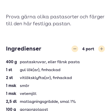
Prova gärna olika pastasorter och färger
till den här festliga pastan.
Ingredienser
4
port
Minska
Öka
400
g
pastaskruvar
, eller färsk pasta
1
st
gul lök(ar)
, finhackad
2
st
vitlöksklyfta(or)
, finhackad
1
msk
smör
1
msk
vetemjöl
2,5
dl
matlagningsgrädde
, smal 1%
100
g
gorgonzolaost