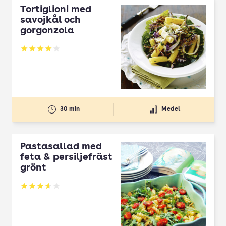
Tortiglioni med
savojkål och
gorgonzola
Betyg: 4 av 5
30 min
Medel
Pastasallad med
feta & persiljefräst
grönt
Betyg: 3.63 av 5