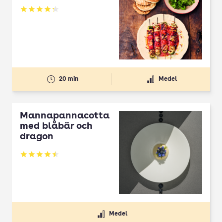
Betyg: 4.3 av 5
20 min
Medel
Mannapannacotta
med blåbär och
dragon
Betyg: 4.5 av 5
Medel