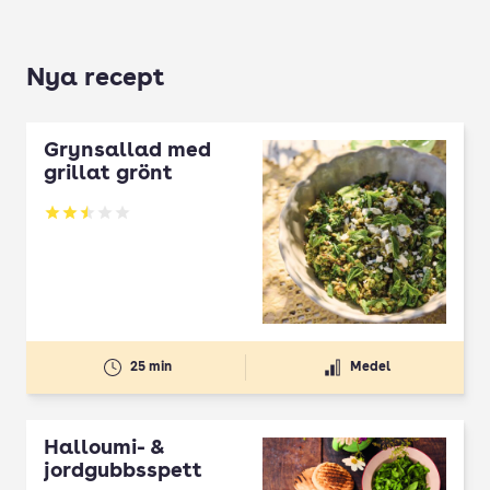
Nya recept
Grynsallad med
grillat grönt
Betyg: 2.5 av 5
25 min
Medel
Halloumi- &
jordgubbsspett