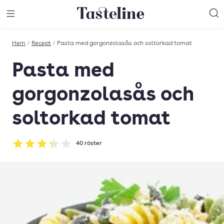
Till Tastelines startsida
äng meny
Öppna meny
Sö
Hem
/
Recept
/
Pasta med gorgonzolasås och soltorkad tomat
Pasta med
gorgonzolasås och
soltorkad tomat
40
röster
Betyg: 3.28 av 5