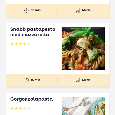
30 min
Medel
Snabb pastapesto
med mozzarella
Betyg: 3.7 av 5
15 min
Medel
Gorgonzolapasta
Betyg: 3.33 av 5