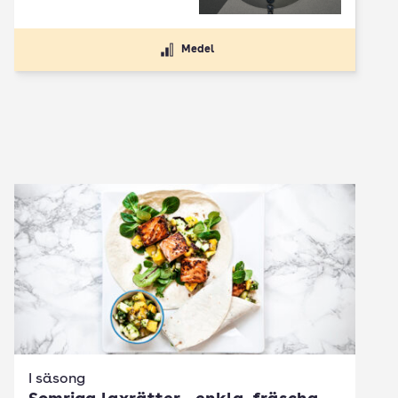
Medel
I säsong