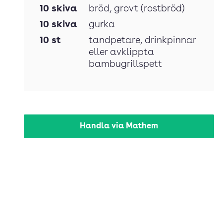
10
skiva
bröd
, grovt (rostbröd)
10
skiva
gurka
10
st
tandpetare
, drinkpinnar
eller avklippta
bambugrillspett
Handla via Mathem