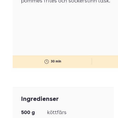
pommes frites och sockerstinn läsk.
30 min
Ingredienser
500
g
köttfärs