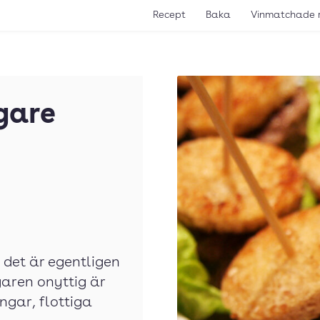
Recept
Baka
Vinmatchade 
gare
 det är egentligen
aren onyttig är
ingar, flottiga