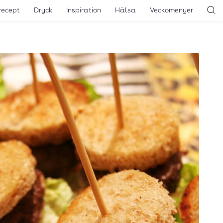
recept
Dryck
Inspiration
Hälsa
Veckomenyer
Sö