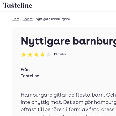
Till Tastelines startsida
Hem
/
Recept
/
Nyttigare barnburgare
Nyttigare barnbur
19
röster
Betyg: 3.89 av 5
Från
Tasteline
Hamburgare gillar de flesta barn. Och
inte onyttig mat. Det som gör hamburg
oftast tillbehören i form av feta dress