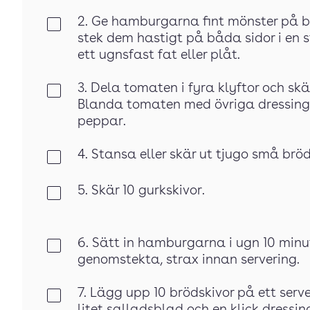
2. Ge hamburgarna fint mönster på bå
Klar
stek dem hastigt på båda sidor i e
ett ugnsfast fat eller plåt.
3. Dela tomaten i fyra klyftor och sk
Klar
Blanda tomaten med övriga dressing
peppar.
4. Stansa eller skär ut tjugo små bröds
Klar
5. Skär 10 gurkskivor.
Klar
6. Sätt in hamburgarna i ugn 10 minute
Klar
genomstekta, strax innan servering.
7. Lägg upp 10 brödskivor på ett serve
Klar