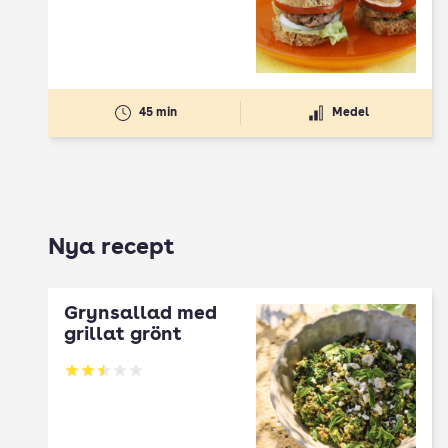
45 min
Medel
Nya recept
Grynsallad med
grillat grönt
Betyg: 2.5 av 5