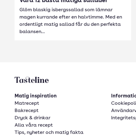
Våra 12 bästa matiga sallader
Glöm blaskig isbergssallad som lämnar
magen kurrande efter en halvtimme. Med en
ordentligt matig sallad får du den perfekta
balansen...
Tasteline startsida
Matig inspiration
Informatio
Matrecept
Cookiepol
Bakrecept
Användarv
Dryck & drinkar
Integritets
Alla våra recept
Tips, nyheter och matig fakta