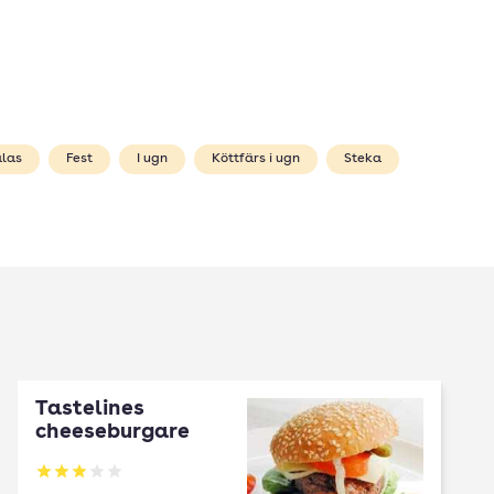
las
Fest
I ugn
Köttfärs i ugn
Steka
Tastelines
cheeseburgare
Betyg: 2.96 av 5