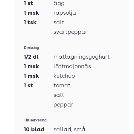
1
st
ägg
1
msk
rapsolja
1
tsk
salt
svartpeppar
Dressing
1/2
dl
matlagningsyoghurt
1
msk
lättmajonnäs
1
msk
ketchup
1
st
tomat
salt
peppar
Till servering
10
blad
sallad
, små