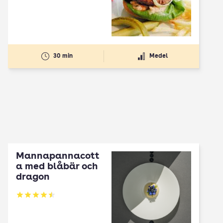
30 min
Medel
Mannapannacott
a med blåbär och
dragon
Betyg: 4.5 av 5