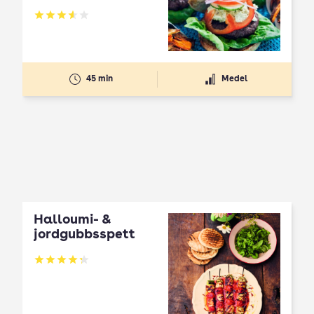
Betyg: 3.59 av 5
45 min
Medel
Halloumi- &
jordgubbsspett
Betyg: 4.3 av 5