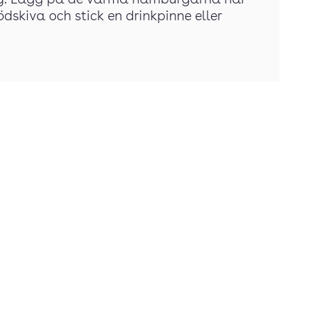
sing. Lägg på de varma hamburgarna när
dskiva och stick en drinkpinne eller