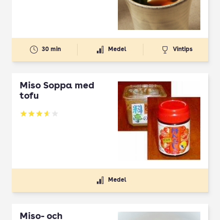
30 min
Medel
Vintips
Miso Soppa med
tofu
Betyg: 3.57 av 5
Medel
Miso- och