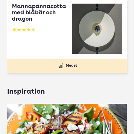
Mannapannacotta
med blåbär och
dragon
Betyg: 4.5 av 5
Medel
Inspiration