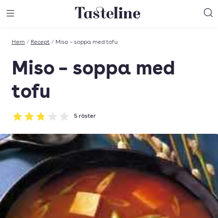
Till Tastelines startsida
äng meny
Öppna meny
Sö
Hem
/
Recept
/
Miso – soppa med tofu
Miso – soppa med
tofu
5
röster
Betyg: 2.8 av 5