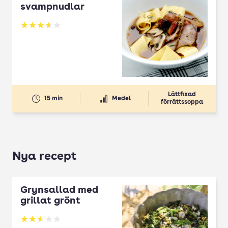
svampnudlar
Betyg: 3.67 av 5
Lättfixad
15 min
Medel
förrättssoppa
Nya recept
Grynsallad med
grillat grönt
Betyg: 2.5 av 5