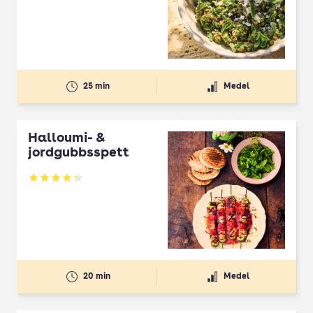
25 min
Medel
Halloumi- &
jordgubbsspett
Betyg: 4.3 av 5
20 min
Medel