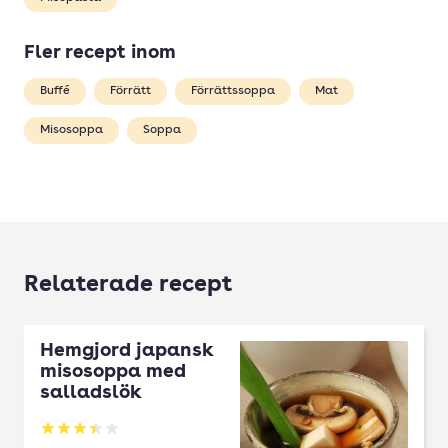
Fler recept inom
Buffé
Förrätt
Förrättssoppa
Mat
Misosoppa
Soppa
Relaterade recept
Hemgjord japansk
misosoppa med
salladslök
Betyg: 3.39 av 5