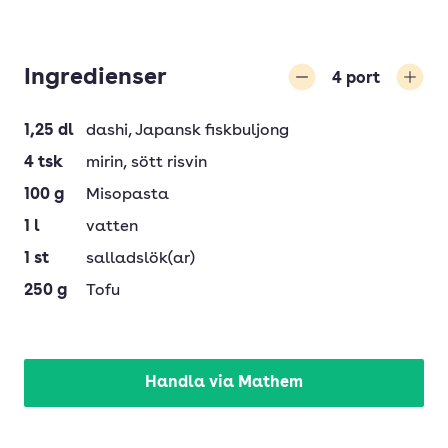
Ingredienser
4
port
Minska
Öka
1,25
dl
dashi
, Japansk fiskbuljong
4
tsk
mirin
, sött risvin
100
g
Misopasta
1
l
vatten
1
st
salladslök(ar)
250
g
Tofu
Handla via Mathem