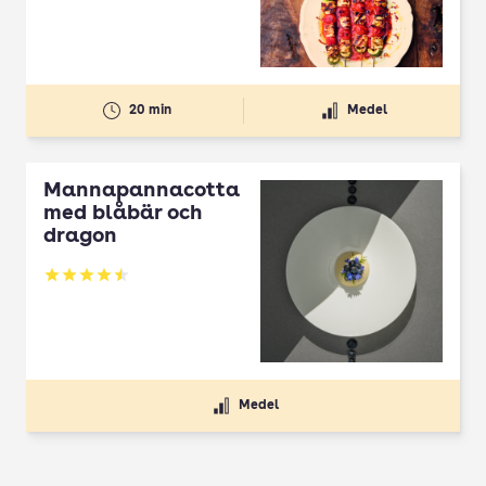
20 min
Medel
Mannapannacotta
med blåbär och
dragon
Betyg: 4.5 av 5
Medel