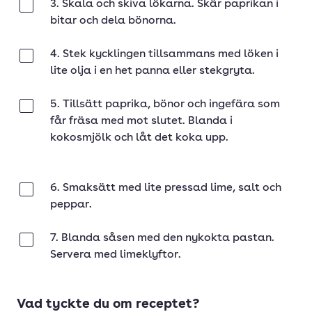
3. Skala och skiva lökarna. Skär paprikan i
Klar
bitar och dela bönorna.
4. Stek kycklingen tillsammans med löken i
Klar
lite olja i en het panna eller stekgryta.
5. Tillsätt paprika, bönor och ingefära som
Klar
får fräsa med mot slutet. Blanda i
kokosmjölk och låt det koka upp.
6. Smaksätt med lite pressad lime, salt och
Klar
peppar.
7. Blanda såsen med den nykokta pastan.
Klar
Servera med limeklyftor.
Vad tyckte du om receptet?