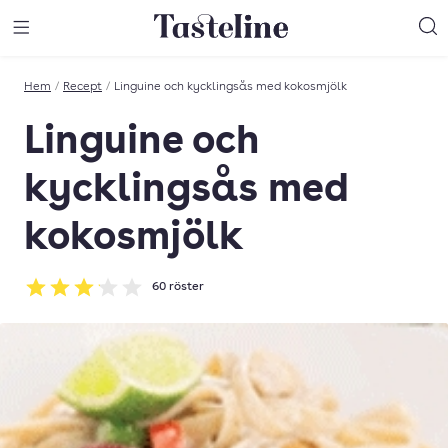
Till Tastelines startsida
äng meny
Öppna meny
Sö
Hem
/
Recept
/
Linguine och kycklingsås med kokosmjölk
Linguine och
kycklingsås med
kokosmjölk
60
röster
Betyg: 3.12 av 5