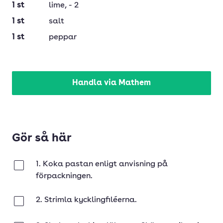
1
st
lime
, - 2
1
st
salt
1
st
peppar
Handla via Mathem
Gör så här
1. Koka pastan enligt anvisning på
Klar
förpackningen.
2. Strimla kycklingfiléerna.
Klar