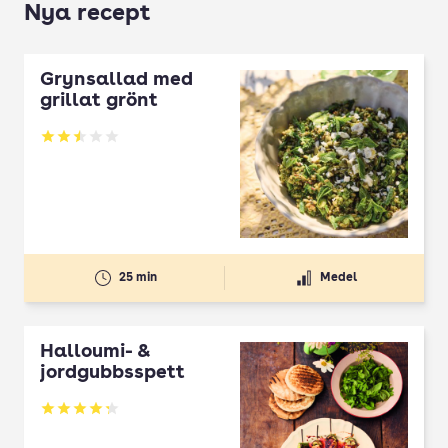
Nya recept
Grynsallad med
grillat grönt
Betyg: 2.5 av 5
25 min
Medel
Halloumi- &
jordgubbsspett
Betyg: 4.3 av 5