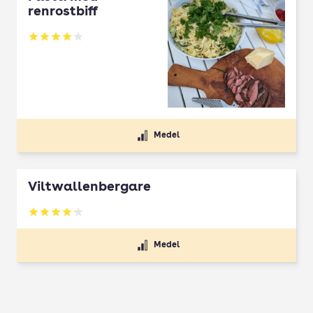
renrostbiff
Betyg: 4.08 av 5
Medel
Viltwallenbergare
Betyg: 4.2 av 5
Medel