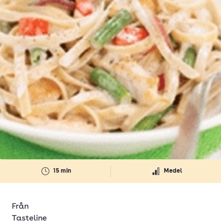
15 min
Medel
Från
Tasteline