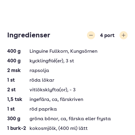
Ingredienser
4
port
Minska
Öka
400
g
Linguine Fullkorn
, Kungsörnen
400
g
kycklingfilé(er)
, 3 st
2
msk
rapsolja
1
st
röda lökar
2
st
vitlöksklyfta(or)
, - 3
1,5
tsk
ingefära
, ca, färskriven
1
st
röd paprika
300
g
gröna bönor
, ca, färska eller frysta
1
burk-2
kokosmjölk
, (400 ml) lätt