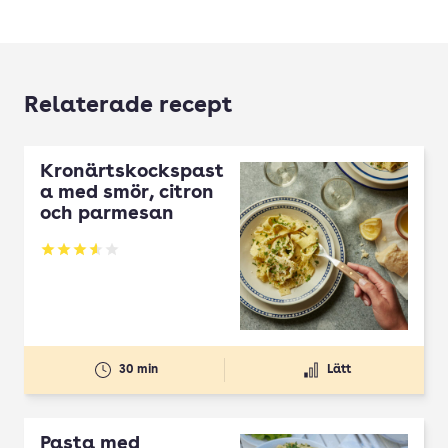
Relaterade recept
Kronärtskockspast
a med smör, citron
och parmesan
Betyg: 3.61 av 5
30 min
Lätt
Pasta med