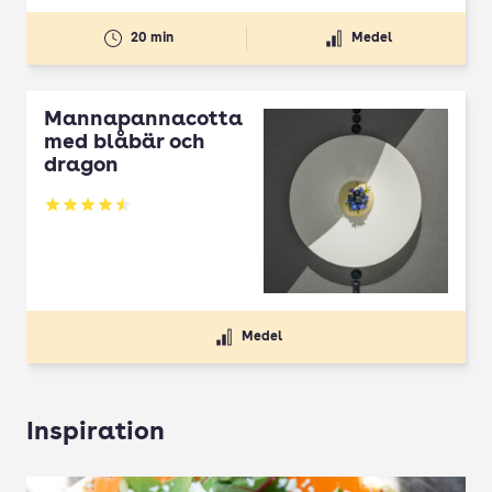
20 min
Medel
Mannapannacotta
med blåbär och
dragon
Betyg: 4.5 av 5
Medel
Inspiration