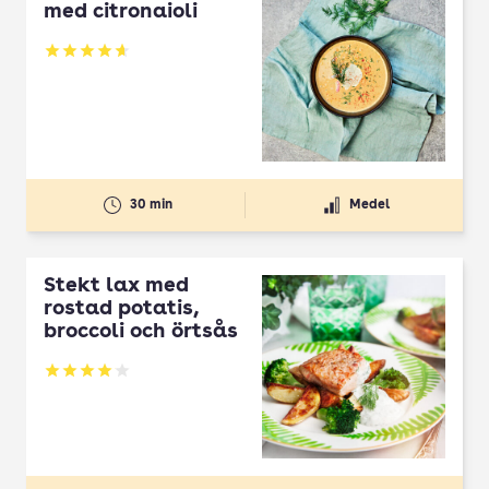
med citronaioli
Betyg: 4.67 av 5
30 min
Medel
Stekt lax med
rostad potatis,
broccoli och örtsås
Betyg: 4.08 av 5