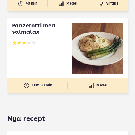
40 min
Medel
Vintips
Panzerotti med
salmalax
Betyg: 3 av 5
1 tim 30 min
Medel
Nya recept