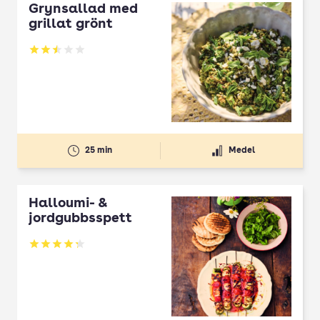
Grynsallad med
grillat grönt
Betyg: 2.5 av 5
25 min
Medel
Halloumi- &
jordgubbsspett
Betyg: 4.3 av 5