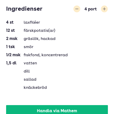
Ingredienser
4
port
Minska
Öka
4
st
laxfiléer
12
st
färskpotatis(ar)
2
msk
gräslök
, hackad
1
tsk
smör
1/2
msk
fiskfond
, koncentrerad
1,5
dl
vatten
dill
sallad
knäckebröd
Handla via Mathem