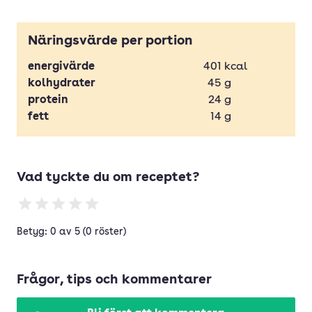
Näringsvärde per portion
energivärde
401
kcal
kolhydrater
45
g
protein
24
g
fett
14
g
Vad tyckte du om receptet?
Betyg: 0 av 5 (0 röster)
Frågor, tips och kommentarer