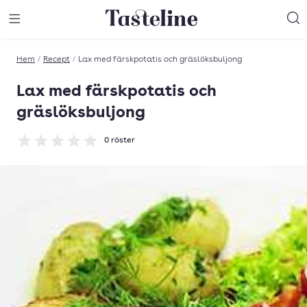
Till Tastelines startsida
äng meny
Öppna meny
Sö
Hem
/
Recept
/
Lax med färskpotatis och gräslöksbuljong
Lax med färskpotatis och
gräslöksbuljong
0
röster
Betyg: 0 av 5