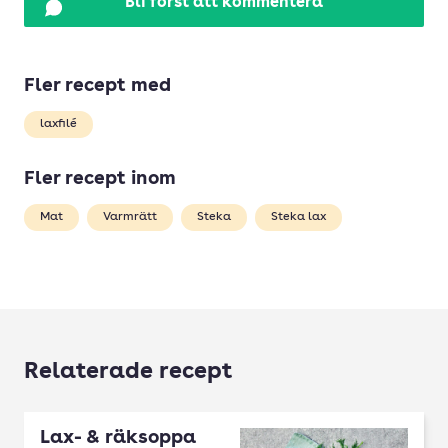
Bli först att kommentera
Fler recept med
laxfilé
Fler recept inom
Mat
Varmrätt
Steka
Steka lax
Relaterade recept
Lax- & räksoppa