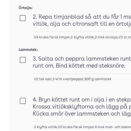
Örtolja:
2. Repa timjanblad så att du får 1 msk
Klar
vitlök, olja och citronsaft till en örtolj
1/4
kruka
färsk timjan
,
2
klyfta
vitlök
,
2
msk
olivolja
,
1/2
st
ci
Lammstek:
3. Salta och peppra lammsteken runt
Klar
runt om. Bind köttet med steksnöre.
1/2
tsk
salt
,
3
krm
svartpeppar
,
800
g
lammstek
4. Bryn köttet runt om i olja i en ste
Klar
Krossa vitlöksklyftorna och lägg på
Klicka smör över lammsteken och lä
2
klyfta
vitlök
,
1/2
kruka
färsk timjan
,
4
msk
mat- och baks