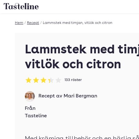
Till Tastelines startsida
Hem
/
Recept
/
Lammstek med timjan, vitlök och citron
Lammstek med tim
vitlök och citron
133
röster
Betyg: 3.33 av 5
Recept av
Mari Bergman
Från
Tasteline