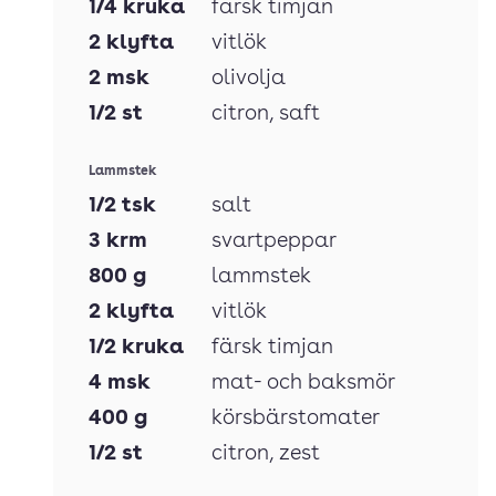
1/4
kruka
färsk timjan
2
klyfta
vitlök
2
msk
olivolja
1/2
st
citron
, saft
Lammstek
1/2
tsk
salt
3
krm
svartpeppar
800
g
lammstek
2
klyfta
vitlök
1/2
kruka
färsk timjan
4
msk
mat- och baksmör
400
g
körsbärstomater
1/2
st
citron
, zest