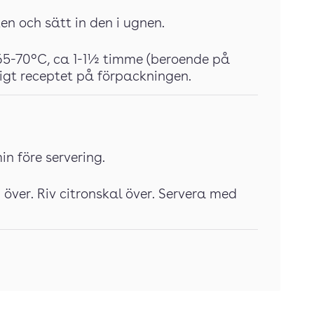
en och sätt in den i ugnen.
65-70°C, ca 1-1½ timme (beroende på
ligt receptet på förpackningen.
min före servering.
 över. Riv citronskal över. Servera med