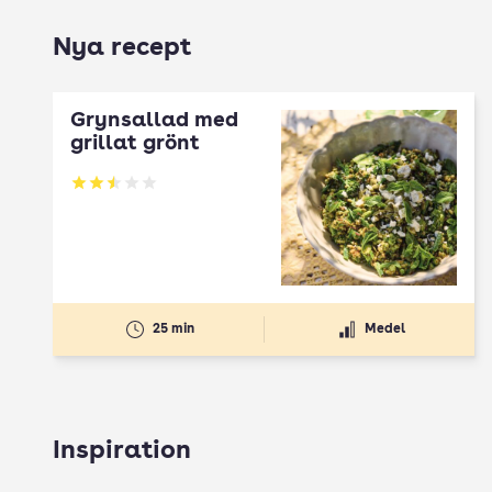
Nya recept
Grynsallad med
grillat grönt
Betyg: 2.5 av 5
25 min
Medel
Inspiration