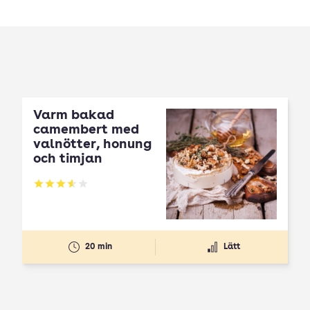
Varm bakad
camembert med
valnötter, honung
och timjan
Betyg: 3.59 av 5
20 min
Lätt