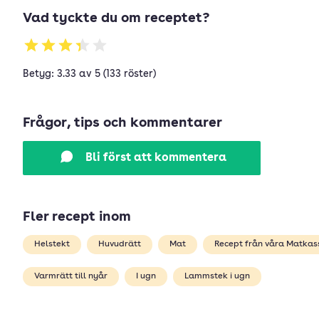
Vad tyckte du om receptet?
Betyg: 3.33 av 5 (133 röster)
Frågor, tips och kommentarer
Bli först att kommentera
Fler recept inom
Helstekt
Huvudrätt
Mat
Recept från våra Matkas
Varmrätt till nyår
I ugn
Lammstek i ugn