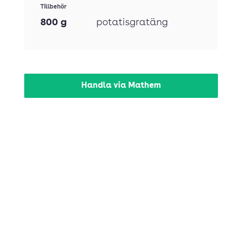
Tillbehör
800
g
potatisgratäng
Handla via Mathem