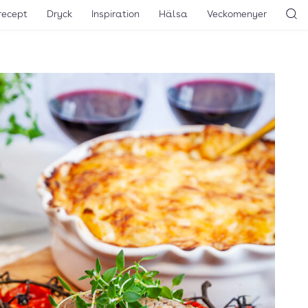
recept
Dryck
Inspiration
Hälsa
Veckomenyer
Sö