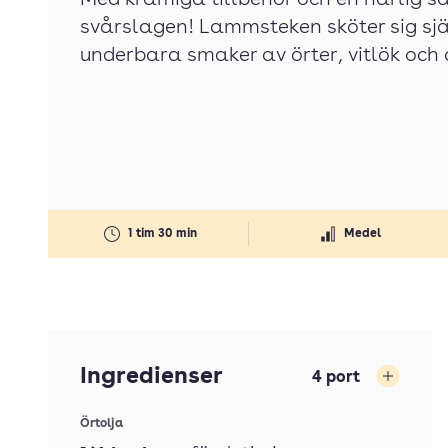
Med krämiga tillbehör och en härlig så
svårslagen! Lammsteken sköter sig sjä
underbara smaker av örter, vitlök och c
1 tim 30 min
Medel
Ingredienser
4
port
Öka
Örtolja