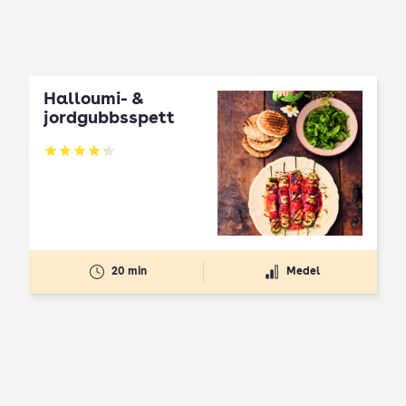
Halloumi- &
jordgubbsspett
Betyg: 4.3 av 5
20 min
Medel