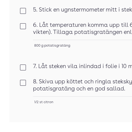
5. Stick en ugnstermometer mitt i stek
Klar
6. Låt temperaturen komma upp till 
Klar
vikten). Tillaga potatisgratängen en
800
g
potatisgratäng
7. Låt steken vila inlindad i folie i 10 
Klar
8. Skiva upp köttet och ringla steksky
Klar
potatisgratäng och en god sallad.
1/2
st
citron