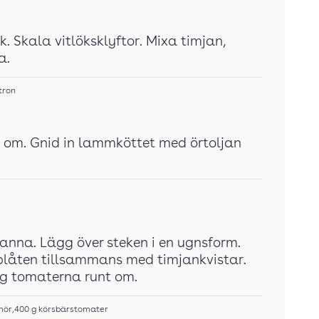
. Skala vitlöksklyftor. Mixa timjan,
a.
tron
 om. Gnid in lammköttet med örtoljan
kpanna. Lägg över steken i en ugnsform.
 plåten tillsammans med timjankvistar.
gg tomaterna runt om.
mör
,
400
g
körsbärstomater