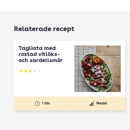
Relaterade recept
Tagliata med
rostad vitlöks-
och sardellsmör
Betyg: 3.17 av 5
1 tim
Medel