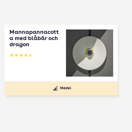
Mannapannacott
a med blåbär och
dragon
Betyg: 4.5 av 5
Medel