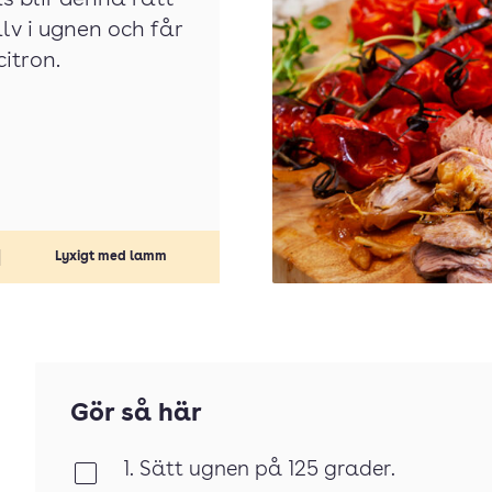
s blir denna rätt
lv i ugnen och får
itron.
Lyxigt med lamm
Gör så här
1. Sätt ugnen på 125 grader.
Klar