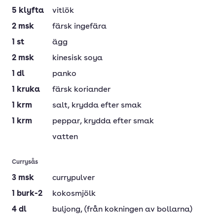
5
klyfta
vitlök
2
msk
färsk ingefära
1
st
ägg
2
msk
kinesisk soya
1
dl
panko
1
kruka
färsk koriander
1
krm
salt
, krydda efter smak
1
krm
peppar
, krydda efter smak
vatten
Currysås
3
msk
currypulver
1
burk-2
kokosmjölk
4
dl
buljong
, (från kokningen av bollarna)