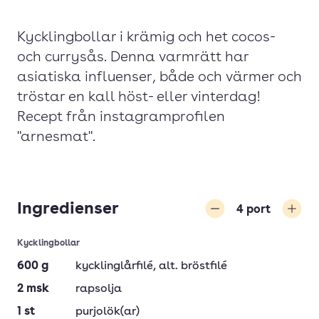
Kycklingbollar i krämig och het cocos-
och currysås. Denna varmrätt har
asiatiska influenser, både och värmer och
tröstar en kall höst- eller vinterdag!
Recept från instagramprofilen
"arnesmat".
Ingredienser
4
port
Minska
Öka
Kycklingbollar
600
g
kycklinglårfilé
, alt. bröstfilé
2
msk
rapsolja
1
st
purjolök(ar)