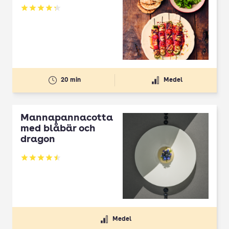
Betyg: 4.3 av 5
20 min
Medel
Mannapannacotta
med blåbär och
dragon
Betyg: 4.5 av 5
Medel