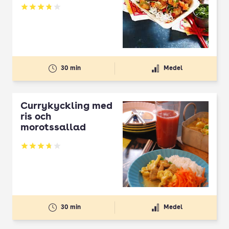
Betyg: 3.78 av 5
30 min
Medel
Currykyckling med
ris och
morotssallad
Betyg: 3.75 av 5
30 min
Medel