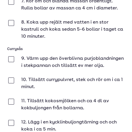
7. Rör om och blanda massan ordentligt.
Klar
Rulla bollar av massan ca 4 cm i diameter.
8. Koka upp rejält med vatten i en stor
Klar
kastrull och koka sedan 5-6 bollar i taget ca
10 minuter.
Currysås
9. Värm upp den överblivna purjoblandningen
Klar
i stekpannan och tillsätt ev mer olja.
10. Tillsätt currypulvret, stek och rör om i ca 1
Klar
minut.
11. Tillsätt kokosmjölken och ca 4 dl av
Klar
kokbuljongen från bollarna.
12. Lägg i en kycklinbuljongtärning och och
Klar
koka i ca 5 min.