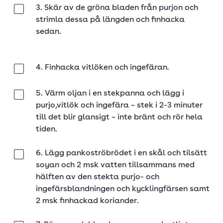
3. Skär av de gröna bladen från purjon och
Klar
strimla dessa på längden och finhacka
sedan.
4. Finhacka vitlöken och ingefäran.
Klar
5. Värm oljan i en stekpanna och lägg i
Klar
purjo,vitlök och ingefära – stek i 2-3 minuter
till det blir glansigt – inte bränt och rör hela
tiden.
6. Lägg pankoströbrödet i en skål och tilsätt
Klar
soyan och 2 msk vatten tillsammans med
hälften av den stekta purjo- och
ingefärsblandningen och kycklingfärsen samt
2 msk finhackad koriander.