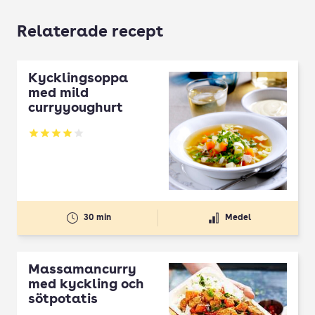
Relaterade recept
Kycklingsoppa
med mild
curryyoughurt
Betyg: 4 av 5
30 min
Medel
Massamancurry
med kyckling och
sötpotatis