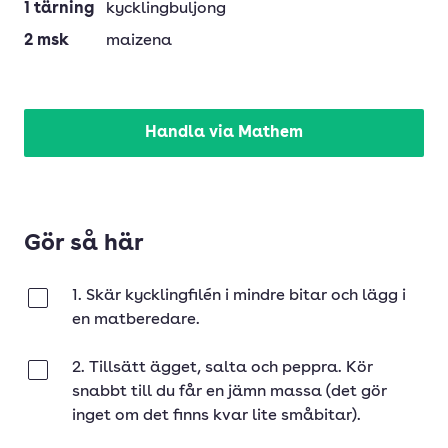
1
tärning
kycklingbuljong
2
msk
maizena
Handla via Mathem
Gör så här
1. Skär kycklingfilén i mindre bitar och lägg i
Klar
en matberedare.
2. Tillsätt ägget, salta och peppra. Kör
Klar
snabbt till du får en jämn massa (det gör
inget om det finns kvar lite småbitar).