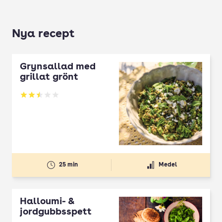
Nya recept
Grynsallad med
grillat grönt
Betyg: 2.5 av 5
25 min
Medel
Halloumi- &
jordgubbsspett