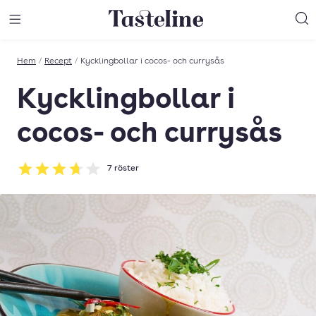
Till Tastelines startsida
äng meny
Öppna meny
Sö
Hem
/
Recept
/
Kycklingbollar i cocos- och currysås
Kycklingbollar i
cocos- och currysås
7
röster
Betyg: 3.71 av 5