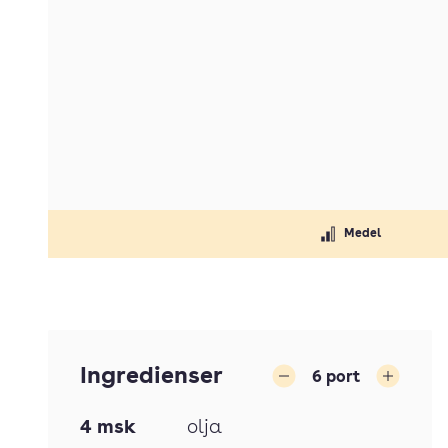
Medel
Ingredienser
6
port
Minska
Öka
4
msk
olja