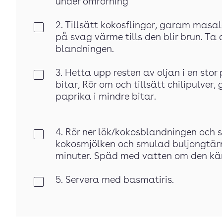
under omrörning
2. Tillsätt kokosflingor, garam masal
Klar
på svag värme tills den blir brun. Ta
blandningen.
3. Hetta upp resten av oljan i en stor
Klar
bitar, Rör om och tillsätt chilipulver,
paprika i mindre bitar.
4. Rör ner lök/kokosblandningen och st
Klar
kokosmjölken och smulad buljongtär
minuter. Späd med vatten om den känn
5. Servera med basmatiris.
Klar