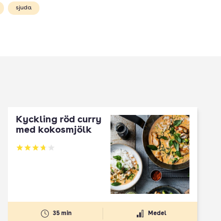
sjuda
Kyckling röd curry
med kokosmjölk
Betyg: 3.71 av 5
35 min
Medel