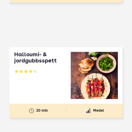
Halloumi- &
jordgubbsspett
Betyg: 4.3 av 5
20 min
Medel