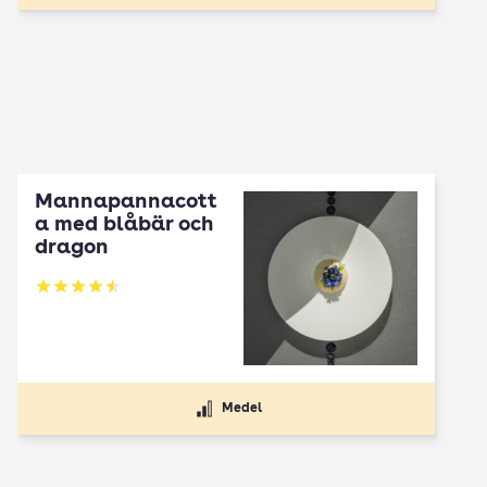
Mannapannacott
a med blåbär och
dragon
Betyg: 4.5 av 5
Medel