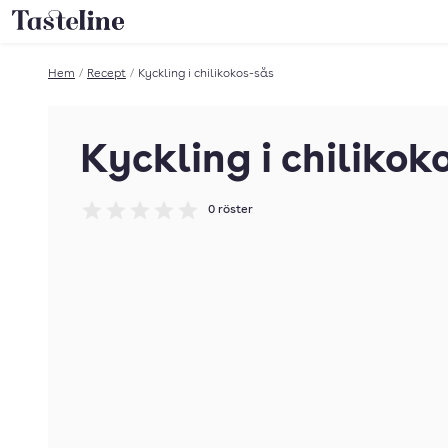
Till Tastelines startsida
Hem
/
Recept
/
Kyckling i chilikokos-sås
Kyckling i chilikok
0
röster
Betyg: 0 av 5