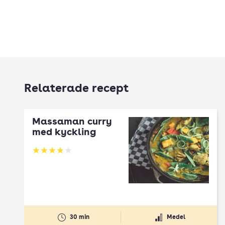
Relaterade recept
Massaman curry
med kyckling
Betyg: 3.83 av 5
30 min
Medel