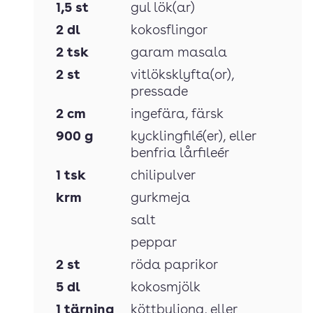
1,5
st
gul lök(ar)
2
dl
kokosflingor
2
tsk
garam masala
2
st
vitlöksklyfta(or)
,
pressade
2
cm
ingefära
, färsk
900
g
kycklingfilé(er)
, eller
benfria lårfileér
1
tsk
chilipulver
krm
gurkmeja
salt
peppar
2
st
röda paprikor
5
dl
kokosmjölk
1
tärning
köttbuljong
, eller