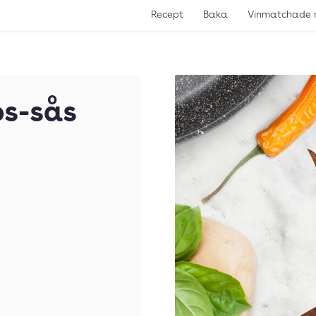
Recept
Baka
Vinmatchade 
os-sås