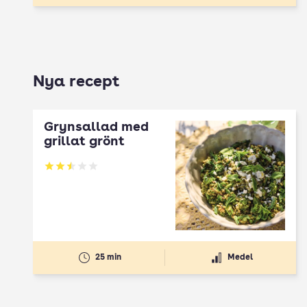
Nya recept
Grynsallad med
grillat grönt
Betyg: 2.5 av 5
25 min
Medel