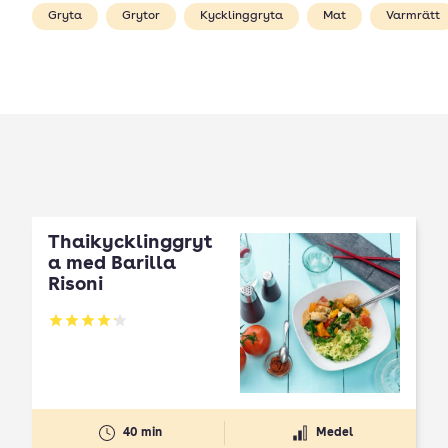
Gryta
Grytor
Kycklinggryta
Mat
Varmrätt
Thaikycklinggryt
a med Barilla
Risoni
Betyg: 4.17 av 5
40 min
Medel