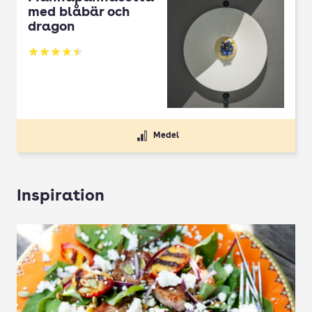
med blåbär och
dragon
Betyg: 4.5 av 5
Medel
Inspiration