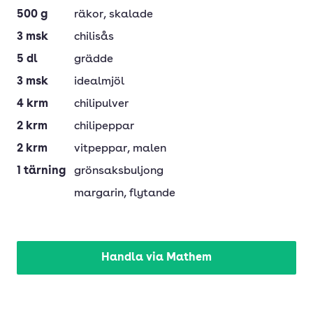
500
g
räkor
, skalade
3
msk
chilisås
5
dl
grädde
3
msk
idealmjöl
4
krm
chilipulver
2
krm
chilipeppar
2
krm
vitpeppar
, malen
1
tärning
grönsaksbuljong
margarin
, flytande
Handla via Mathem