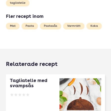
tagliatelle
Fler recept inom
Mat
Pasta
Pastasås
Varmrätt
Koka
Relaterade recept
Tagliatelle med
svampsås
Betyg: 0 av 5