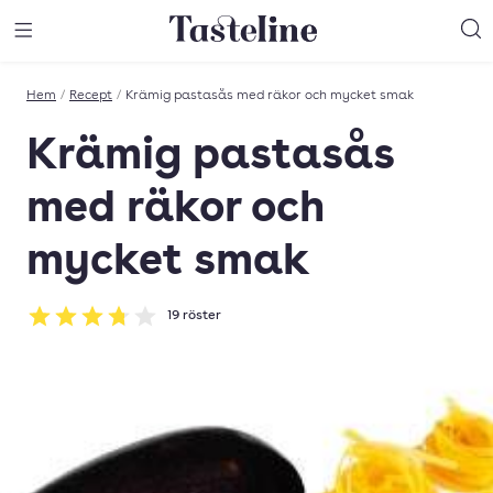
Till Tastelines startsida
äng meny
Öppna meny
Sö
Hem
/
Recept
/
Krämig pastasås med räkor och mycket smak
Krämig pastasås
med räkor och
mycket smak
19
röster
Betyg: 3.74 av 5