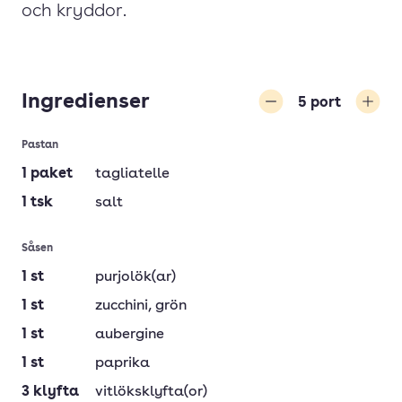
och kryddor.
Ingredienser
5
port
Minska
Öka
Pastan
1
paket
tagliatelle
1
tsk
salt
Såsen
1
st
purjolök(ar)
1
st
zucchini
, grön
1
st
aubergine
1
st
paprika
3
klyfta
vitlöksklyfta(or)