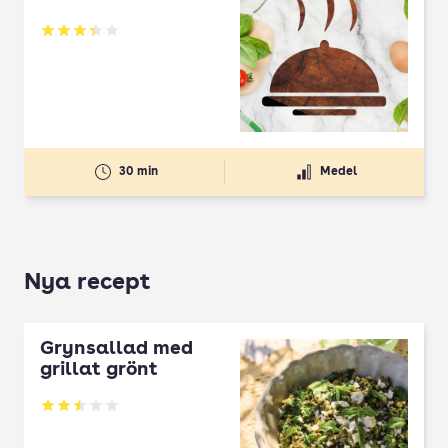
Betyg: 3.33 av 5
30 min
Medel
Nya recept
Grynsallad med
grillat grönt
Betyg: 2.5 av 5