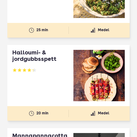
25 min
Medel
Halloumi- &
jordgubbsspett
Betyg: 4.3 av 5
20 min
Medel
Mannapannacotta