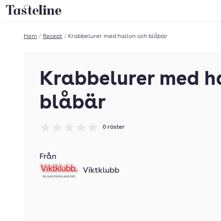
Till Tastelines startsida
Hem
/
Recept
/
Krabbelurer med hallon och blåbär
Krabbelurer med h
blåbär
0
röster
Betyg: 0 av 5
Från
Viktklubb