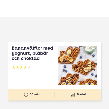
Bananvåfflor med
yoghurt, blåbär
och choklad
Betyg: 4 av 5
30 min
Medel