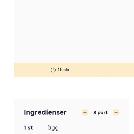
15 min
Ingredienser
8
port
Minska
Öka
1
st
ägg