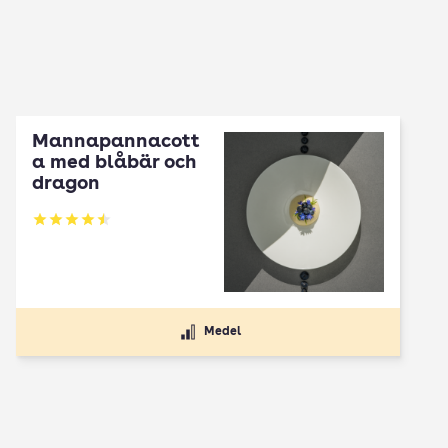
Mannapannacott
a med blåbär och
dragon
Betyg: 4.5 av 5
Medel