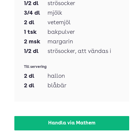
1/2
dl
strösocker
3/4
dl
mjölk
2
dl
vetemjöl
1
tsk
bakpulver
2
msk
margarin
1/2
dl
strösocker
, att vändas i
Till servering
2
dl
hallon
2
dl
blåbär
Handla via Mathem