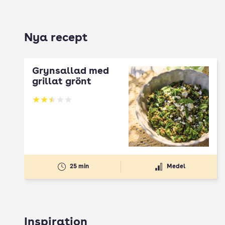
Nya recept
Grynsallad med
grillat grönt
Betyg: 2.5 av 5
25 min
Medel
Inspiration