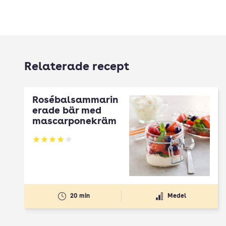
Relaterade recept
Rosébalsammarin
erade bär med
mascarponekräm
Betyg: 4.08 av 5
20 min
Medel