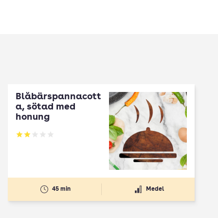
Blåbärspannacott
a, sötad med
honung
Betyg: 2 av 5
45 min
Medel