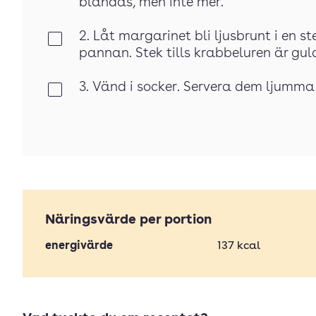
blandas, men inte mer.
2. Låt margarinet bli ljusbrunt i en 
Klar
pannan. Stek tills krabbeluren är gul
3. Vänd i socker. Servera dem ljumma
Klar
Näringsvärde per portion
energivärde
137
kcal