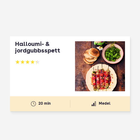
Halloumi- &
jordgubbsspett
Betyg: 4.3 av 5
20 min
Medel