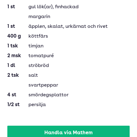
1
st
gul lök(ar)
, finhackad
margarin
1
st
äpplen
, skalat, urkärnat och rivet
400
g
köttfärs
1
tsk
timjan
2
msk
tomatpuré
1
dl
ströbröd
2
tsk
salt
svartpeppar
4
st
smördegsplattor
1/2
st
persilja
Handla via Mathem