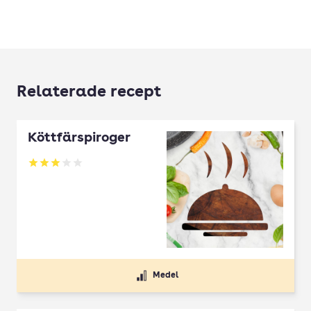
Relaterade recept
Köttfärspiroger
Betyg: 3 av 5
Medel