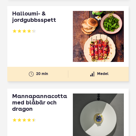
Halloumi- &
jordgubbsspett
Betyg: 4.3 av 5
20 min
Medel
Mannapannacotta
med blåbär och
dragon
Betyg: 4.5 av 5