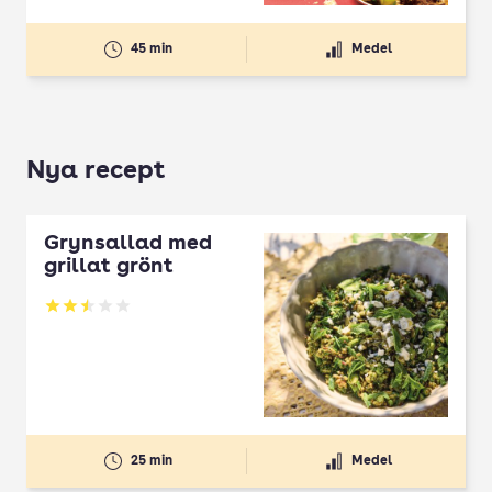
45 min
Medel
Nya recept
Grynsallad med
grillat grönt
Betyg: 2.5 av 5
25 min
Medel