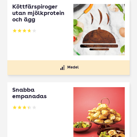
Köttfärspiroger
utan mjölkprotein
och ägg
Betyg: 3.74 av 5
Medel
Snabba
empanadas
Betyg: 3.33 av 5