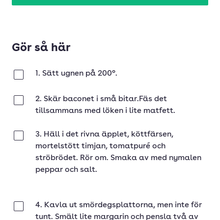
Gör så här
1. Sätt ugnen på 200°.
Klar
2. Skär baconet i små bitar.Fäs det
Klar
tillsammans med löken i lite matfett.
3. Häll i det rivna äpplet, köttfärsen,
Klar
mortelstött timjan, tomatpuré och
ströbrödet. Rör om. Smaka av med nymalen
peppar och salt.
4. Kavla ut smördegsplattorna, men inte för
Klar
tunt. Smält lite margarin och pensla två av