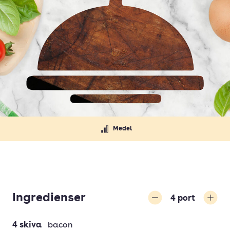
Medel
Ingredienser
4
port
Minska
Öka
4
skiva
bacon