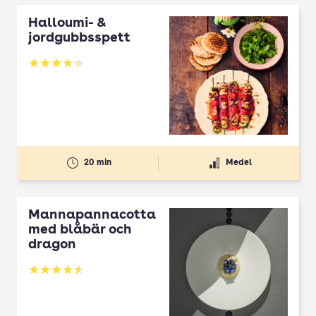
Halloumi- &
jordgubbsspett
Betyg: 4.3 av 5
20 min
Medel
Mannapannacotta
med blåbär och
dragon
Betyg: 4.5 av 5