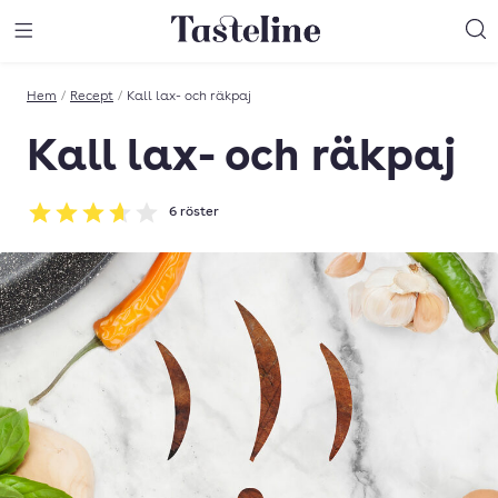
Till Tastelines startsida
äng meny
Öppna meny
Sö
Hem
/
Recept
/
Kall lax- och räkpaj
Kall lax- och räkpaj
6
röster
Betyg: 3.67 av 5