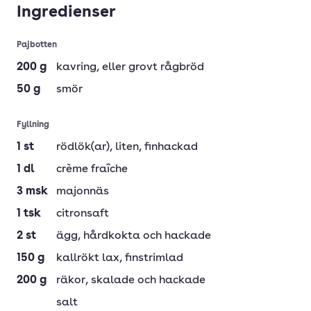
Ingredienser
Pajbotten
200
g
kavring
, eller grovt rågbröd
50
g
smör
Fyllning
1
st
rödlök(ar)
, liten, finhackad
1
dl
crème fraîche
3
msk
majonnäs
1
tsk
citronsaft
2
st
ägg
, hårdkokta och hackade
150
g
kallrökt lax
, finstrimlad
200
g
räkor
, skalade och hackade
salt