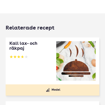
Relaterade recept
Kall lax- och
räkpaj
Betyg: 3.72 av 5
Medel