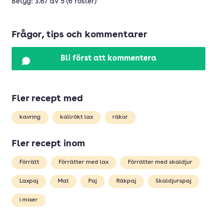
Betyg: 3.67 av 5 (6 röster)
Frågor, tips och kommentarer
Bli först att kommentera
Fler recept med
kavring
kallrökt lax
räkor
Fler recept inom
Förrätt
Förrätter med lax
Förrätter med skaldjur
Laxpaj
Mat
Paj
Räkpaj
Skaldjurspaj
i mixer