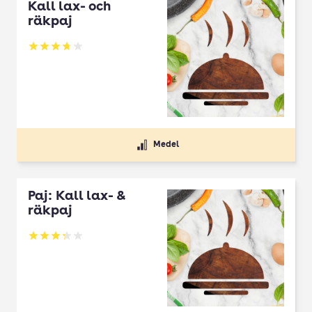
Kall lax- och
räkpaj
Betyg: 3.75 av 5
Medel
Paj: Kall lax- &
räkpaj
Betyg: 3.25 av 5