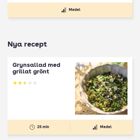
Medel
Nya recept
Grynsallad med
grillat grönt
Betyg: 2.5 av 5
25 min
Medel