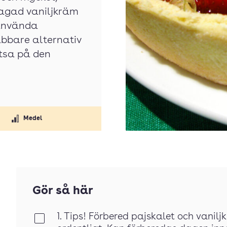
lagad vaniljkräm
 använda
abbare alternativ
atsa på den
Medel
Gör så här
1. Tips! Förbered pajskalet och vanilj
Klar