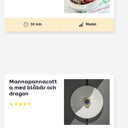
30 min
Medel
Mannapannacott
a med blåbär och
dragon
Betyg: 4.5 av 5