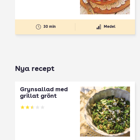
30 min
Medel
Nya recept
Grynsallad med
grillat grönt
Betyg: 2.5 av 5