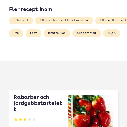
Fler recept inom
Efterrätt
Efterrätter med frukt och bär
Efterrätter med
Paj
Fest
Kräftskiva
Midsommar
I ugn
Rabarber och
jordgubbstartelet
t
Betyg: 3 av 5