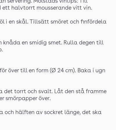
n servering. Mölstads vintips: Till
ett halvtorrt mousserande vitt vin.
l i en skål. Tillsätt smöret och finfördela
h knåda en smidig smet. Rulla degen till
p.
ör över till en form (Ø 24 cm). Baka i ugn
ra det torrt och svalt. Låt den stå framme
er smörpapper över.
a och hälften av sockret länge, det ska
.