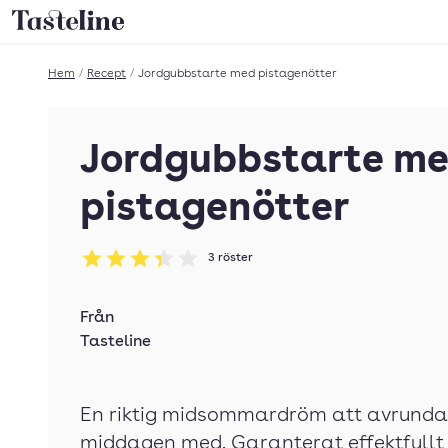
Till Tastelines startsida
Hem
/
Recept
/
Jordgubbstarte med pistagenötter
Jordgubbstarte m
pistagenötter
3
röster
Betyg: 3.33 av 5
Från
Tasteline
En riktig midsommardröm att avrunda 
middagen med. Garanterat effektfullt