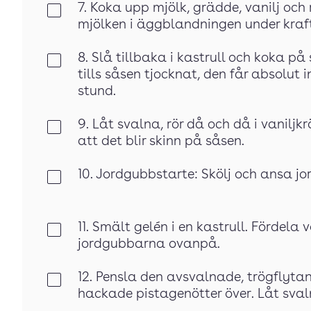
7. Koka upp mjölk, grädde, vanilj och
Klar
mjölken i äggblandningen under kraft
8. Slå tillbaka i kastrull och koka 
Klar
tills såsen tjocknat, den får absolut
stund.
9. Låt svalna, rör då och då i vanil
Klar
att det blir skinn på såsen.
10. Jordgubbstarte: Skölj och ansa j
Klar
11. Smält gelén i en kastrull. Fördel
Klar
jordgubbarna ovanpå.
12. Pensla den avsvalnade, trögflyta
Klar
hackade pistagenötter över. Låt sval