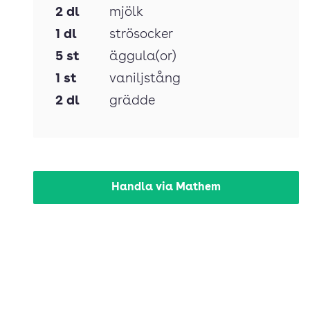
2
dl
mjölk
1
dl
strösocker
5
st
äggula(or)
1
st
vaniljstång
2
dl
grädde
Handla via Mathem