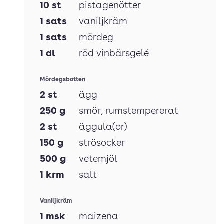
10
st
pistagenötter
1
sats
vaniljkräm
1
sats
mördeg
1
dl
röd vinbärsgelé
Mördegsbotten
2
st
ägg
250
g
smör
, rumstempererat
2
st
äggula(or)
150
g
strösocker
500
g
vetemjöl
1
krm
salt
Vaniljkräm
1
msk
maizena