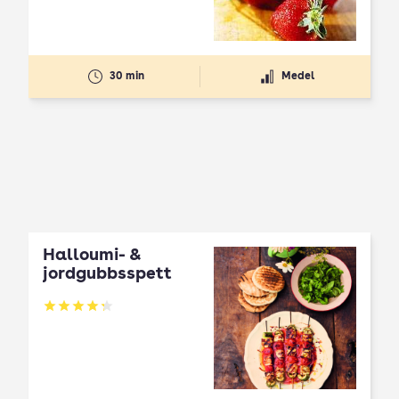
30 min
Medel
Halloumi- &
jordgubbsspett
Betyg: 4.3 av 5