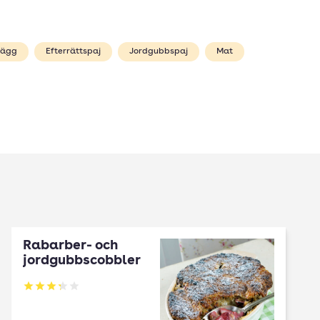
 ägg
Efterrättspaj
Jordgubbspaj
Mat
Rabarber- och
jordgubbscobbler
Betyg: 3.26 av 5