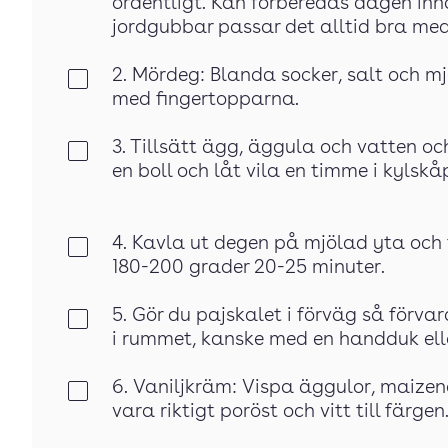
ordentligt. Kan förberedas dagen inna
jordgubbar passar det alltid bra med 
2. Mördeg: Blanda socker, salt och mjö
Klar
med fingertopparna.
3. Tillsätt ägg, äggula och vatten oc
Klar
en boll och låt vila en timme i kylskå
4. Kavla ut degen på mjölad yta och f
Klar
180-200 grader 20-25 minuter.
5. Gör du pajskalet i förväg så förva
Klar
i rummet, kanske med en handduk ell
6. Vaniljkräm: Vispa äggulor, maizen
Klar
vara riktigt poröst och vitt till färgen