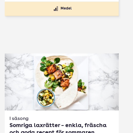
Medel
I säsong
Somriga laxrätter – enkla, fräscha
och goda recept för sommaren