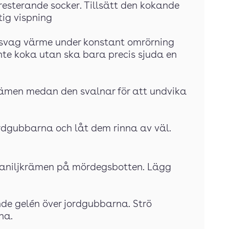
 resterande socker. Tillsätt den kokande
ig vispning
på svag värme under konstant omrörning
 inte koka utan ska bara precis sjuda en
jkrämen medan den svalnar för att undvika
ordgubbarna och låt dem rinna av väl.
a vaniljkrämen på mördegsbotten. Lägg
nde gelén över jordgubbarna. Strö
na.