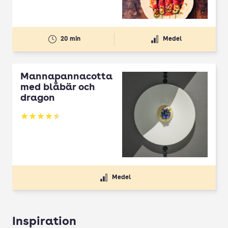
20 min
Medel
Mannapannacotta
med blåbär och
dragon
Betyg: 4.5 av 5
Medel
Inspiration