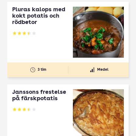
Pluras kalops med
kokt potatis och
rödbetor
Betyg: 3.51 av 5
3 tim
Medel
Janssons frestelse
på färskpotatis
Betyg: 3.52 av 5