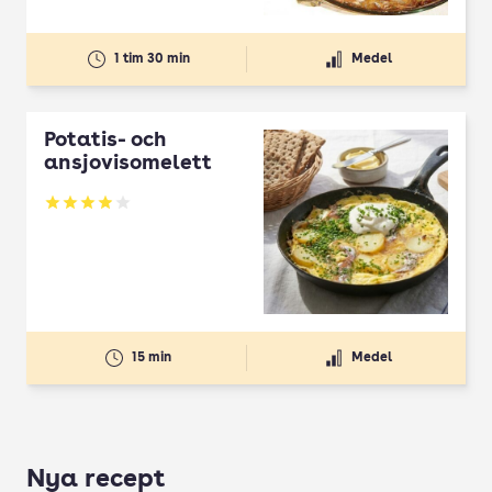
1 tim 30 min
Medel
Potatis- och
ansjovisomelett
Betyg: 3.93 av 5
15 min
Medel
Nya recept