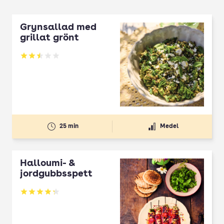
Grynsallad med
grillat grönt
Betyg: 2.5 av 5
25 min
Medel
Halloumi- &
jordgubbsspett
Betyg: 4.3 av 5