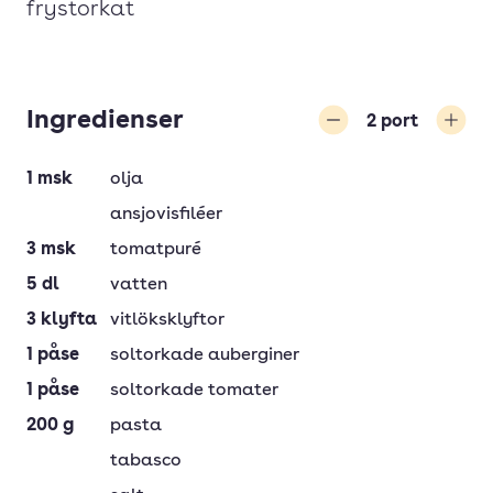
frystorkat
Ingredienser
2
port
Minska
Öka
1
msk
olja
ansjovisfiléer
3
msk
tomatpuré
5
dl
vatten
3
klyfta
vitlöksklyftor
1
påse
soltorkade auberginer
1
påse
soltorkade tomater
200
g
pasta
tabasco