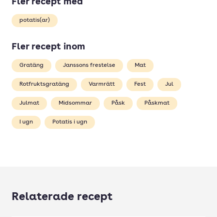
Fler recept med
potatis(ar)
Fler recept inom
Gratäng
Janssons frestelse
Mat
Rotfruktsgratäng
Varmrätt
Fest
Jul
Julmat
Midsommar
Påsk
Påskmat
I ugn
Potatis i ugn
Relaterade recept