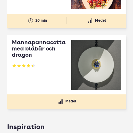
20 min
Medel
Mannapannacotta
med blåbär och
dragon
Betyg: 4.5 av 5
Medel
Inspiration