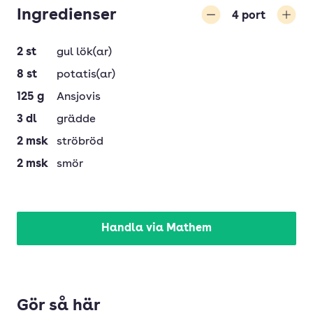
Ingredienser
4
port
Minska
Öka
2
st
gul lök(ar)
8
st
potatis(ar)
125
g
Ansjovis
3
dl
grädde
2
msk
ströbröd
2
msk
smör
Handla via Mathem
Gör så här