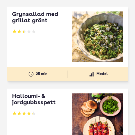
Grynsallad med
grillat grönt
Betyg: 2.5 av 5
25 min
Medel
Halloumi- &
jordgubbsspett
Betyg: 4.3 av 5