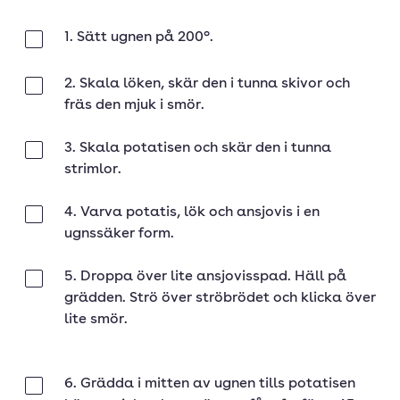
1. Sätt ugnen på 200°.
Klar
2. Skala löken, skär den i tunna skivor och
Klar
fräs den mjuk i smör.
3. Skala potatisen och skär den i tunna
Klar
strimlor.
4. Varva potatis, lök och ansjovis i en
Klar
ugnssäker form.
5. Droppa över lite ansjovisspad. Häll på
Klar
grädden. Strö över ströbrödet och klicka över
lite smör.
6. Grädda i mitten av ugnen tills potatisen
Klar