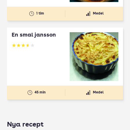
1 tim
Medel
En smal jansson
Betyg: 3.66 av 5
45 min
Medel
Nya recept