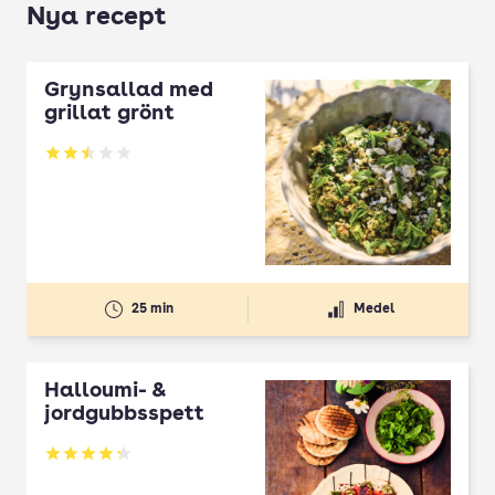
Nya recept
Grynsallad med
grillat grönt
Betyg: 2.5 av 5
25 min
Medel
Halloumi- &
jordgubbsspett
Betyg: 4.3 av 5