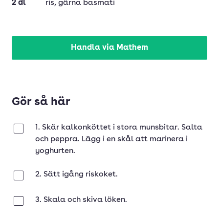
2
dl
ris
, gärna basmati
Handla via Mathem
Gör så här
1. Skär kalkonköttet i stora munsbitar. Salta
Klar
och peppra. Lägg i en skål att marinera i
yoghurten.
2. Sätt igång riskoket.
Klar
3. Skala och skiva löken.
Klar