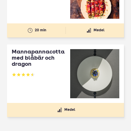
20 min
Medel
Mannapannacotta
med blåbär och
dragon
Betyg: 4.5 av 5
Medel