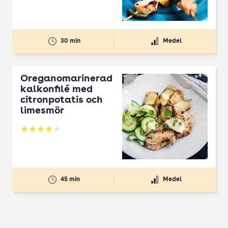
30 min
Medel
Oreganomarinerad
kalkonfilé med
citronpotatis och
limesmör
Betyg: 3.83 av 5
45 min
Medel