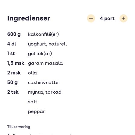
Ingredienser
4
port
Minska
Öka
600
g
kalkonfilé(er)
4
dl
yoghurt
, naturell
1
st
gul lök(ar)
1,5
msk
garam masala
2
msk
olja
50
g
cashewnötter
2
tsk
mynta
, torkad
salt
peppar
Till servering