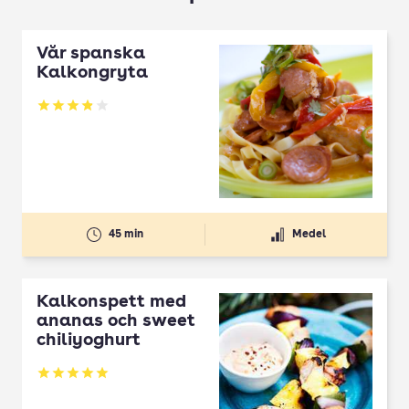
Vår spanska
Kalkongryta
Betyg: 3.91 av 5
45 min
Medel
Kalkonspett med
ananas och sweet
chiliyoghurt
Betyg: 5 av 5