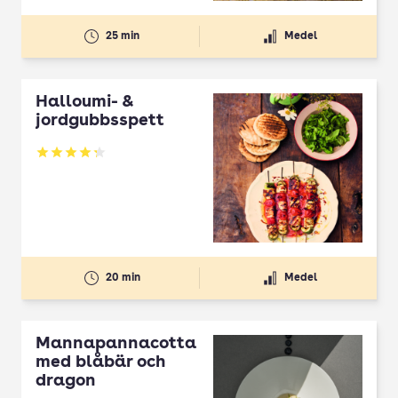
25 min
Medel
Halloumi- &
jordgubbsspett
Betyg: 4.3 av 5
20 min
Medel
Mannapannacotta
med blåbär och
dragon