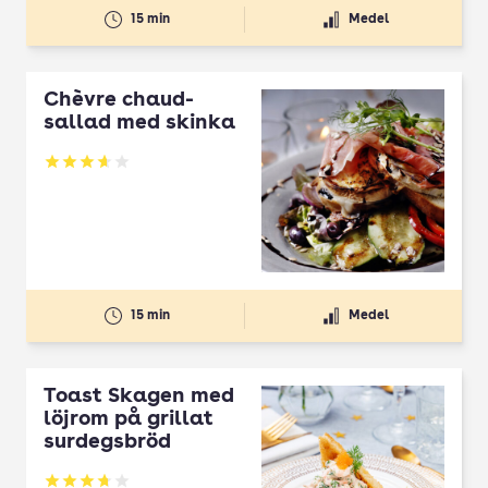
15 min
Medel
Chèvre chaud-
sallad med skinka
Betyg: 3.63 av 5
15 min
Medel
Toast Skagen med
löjrom på grillat
surdegsbröd