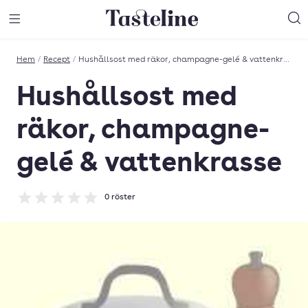
Till Tastelines startsida
äng meny
Öppna meny
Sö
Hem
/
Recept
/
Hushållsost med räkor, champagne-gelé & vattenkrasse
Hushållsost med
räkor, champagne-
gelé & vattenkrasse
0
röster
Betyg: 0 av 5