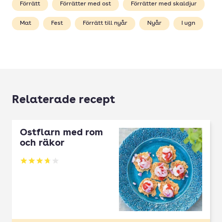
Förrätt
Förrätter med ost
Förrätter med skaldjur
Mat
Fest
Förrätt till nyår
Nyår
I ugn
Relaterade recept
Ostflarn med rom
och räkor
Betyg: 3.71 av 5