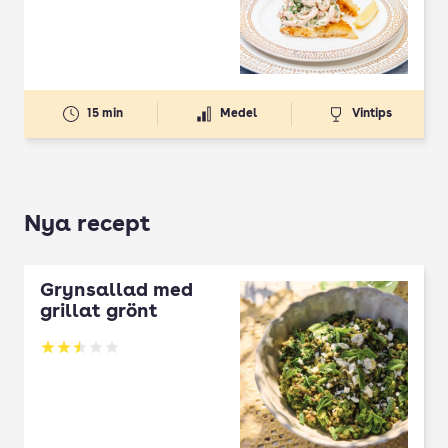
Betyg: 3.74 av 5
15 min
Medel
Vintips
Nya recept
Grynsallad med
grillat grönt
Betyg: 2.5 av 5