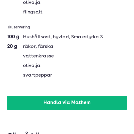
olivolja
flingsalt
Till servering
100
g
Hushållsost
, hyvlad, Smakstyrka 3
20
g
räkor
, färska
vattenkrasse
olivolja
svartpeppar
Handla via Mathem