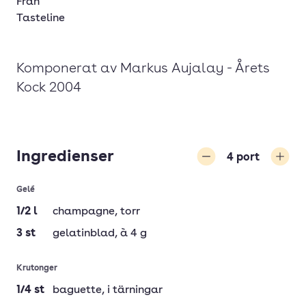
Från
Tasteline
Komponerat av Markus Aujalay - Årets
Kock 2004
Ingredienser
4
port
Minska
Öka
Gelé
1/2
l
champagne
, torr
3
st
gelatinblad
, à 4 g
Krutonger
1/4
st
baguette
, i tärningar