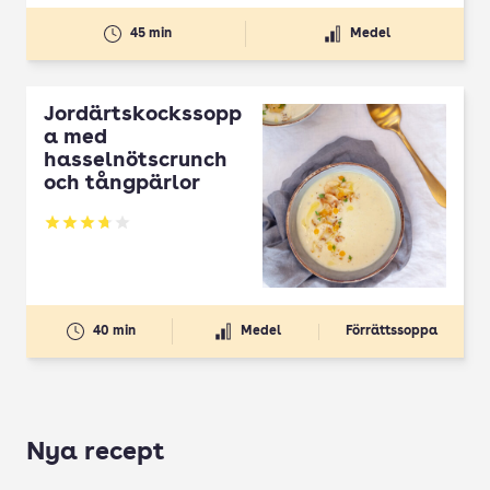
45 min
Medel
Jordärtskockssopp
a med
hasselnötscrunch
och tångpärlor
Betyg: 3.74 av 5
40 min
Medel
Förrättssoppa
Nya recept