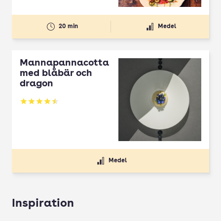
20 min
Medel
Mannapannacotta
med blåbär och
dragon
Betyg: 4.5 av 5
Medel
Inspiration