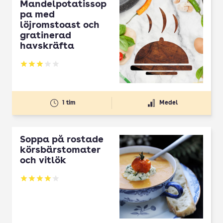
Mandelpotatissop
pa med
löjromstoast och
gratinerad
havskräfta
Betyg: 3 av 5
1 tim
Medel
Soppa på rostade
körsbärstomater
och vitlök
Betyg: 4.05 av 5