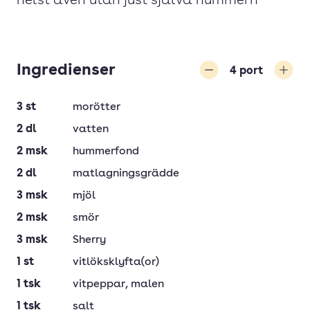
helst även utan just själva hummern
Ingredienser
4
port
Minska
Öka
3
st
morötter
2
dl
vatten
2
msk
hummerfond
2
dl
matlagningsgrädde
3
msk
mjöl
2
msk
smör
3
msk
Sherry
1
st
vitlöksklyfta(or)
1
tsk
vitpeppar
, malen
1
tsk
salt