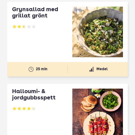
Grynsallad med
grillat grönt
Betyg: 2.5 av 5
25 min
Medel
Halloumi- &
jordgubbsspett
Betyg: 4.3 av 5