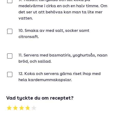
9. Tillsätt curryblad och låt koka på
Klar
medelvärme i cirka en och en halv timme. Om
det ser ut att behövas kan man ta lite mer
vatten.
10. Smaka av med salt, socker samt
Klar
citronsaft.
11. Servera med basmatiris, yoghurtsås, naan
Klar
bröd, och sallad.
12. Koka och servera gärna riset ihop med
Klar
hela kardemummakapslar.
Vad tyckte du om receptet?