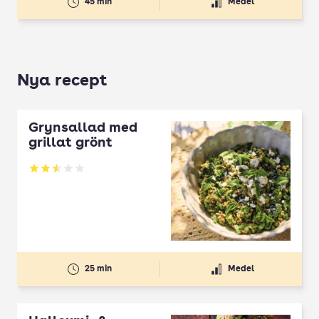
45 min
Medel
Nya recept
Grynsallad med
grillat grönt
Betyg: 2.5 av 5
25 min
Medel