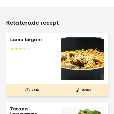
Relaterade recept
Lamb biryani
Betyg: 3.17 av 5
7 tim
Medel
Tocana –