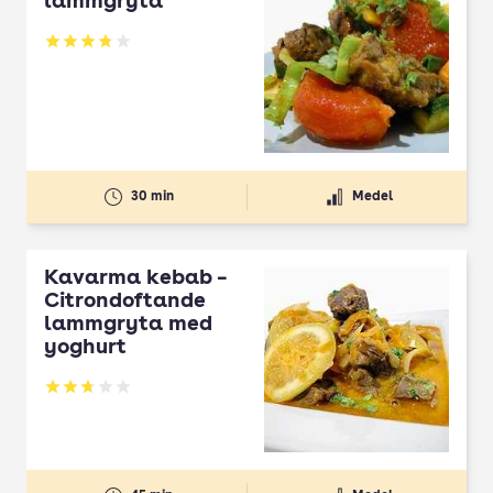
lammgryta
Betyg: 3.83 av 5
30 min
Medel
Kavarma kebab –
Citrondoftande
lammgryta med
yoghurt
Betyg: 2.75 av 5