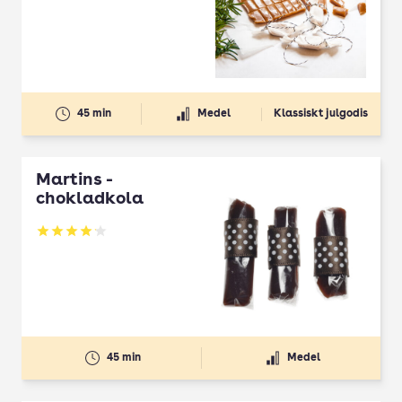
45 min
Medel
Klassiskt julgodis
Martins ­
chokladkola
Betyg: 4.16 av 5
45 min
Medel