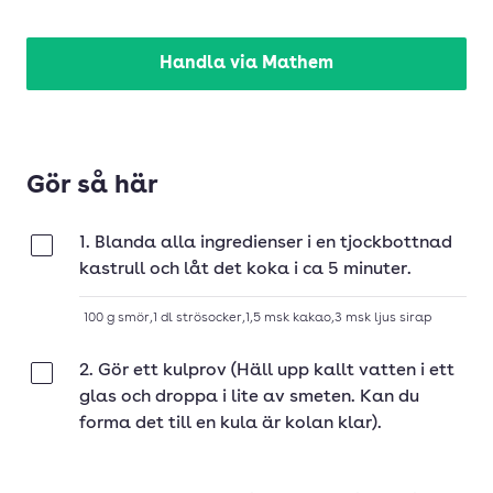
Handla via Mathem
Gör så här
1. Blanda alla ingredienser i en tjockbottnad
Klar
kastrull och låt det koka i ca 5 minuter.
100
g
smör
,
1
dl
strösocker
,
1,5
msk
kakao
,
3
msk
ljus sirap
2. Gör ett kulprov (Häll upp kallt vatten i ett
Klar
glas och droppa i lite av smeten. Kan du
forma det till en kula är kolan klar).