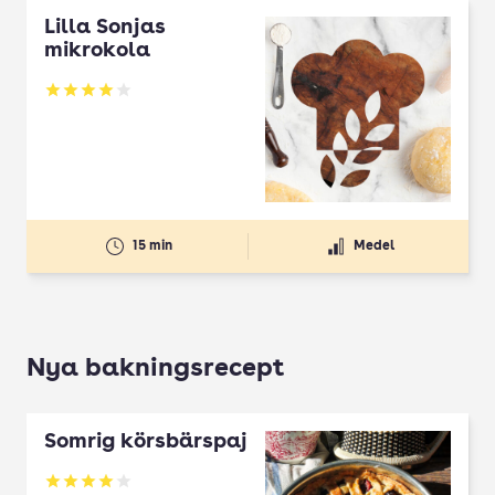
Lilla Sonjas
mikrokola
Betyg: 4 av 5
15 min
Medel
Nya bakningsrecept
Somrig körsbärspaj
Betyg: 4 av 5