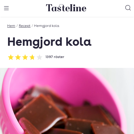
Till Tastelines startsida
äng meny
Öppna meny
Sö
Hem
/
Recept
/
Hemgjord kola
Hemgjord kola
1397
röster
Betyg: 3.76 av 5