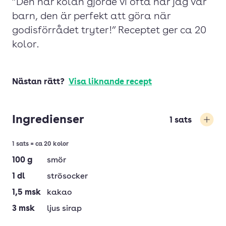
”Den här kolan gjorde vi ofta när jag var
barn, den är perfekt att göra när
godisförrådet tryter!” Receptet ger ca 20
kolor.
Nästan rätt?
Visa liknande recept
Ingredienser
1
sats
Öka
1 sats = ca 20 kolor
100
g
smör
1
dl
strösocker
1,5
msk
kakao
3
msk
ljus sirap