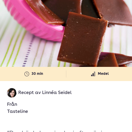
30 min
Medel
Recept av
Linnéa Seidel
Från
Tasteline