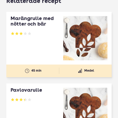
Relaterade recept
Marängrulle med
nötter och bär
Betyg: 3 av 5
45 min
Medel
Pavlovarulle
Betyg: 3.33 av 5