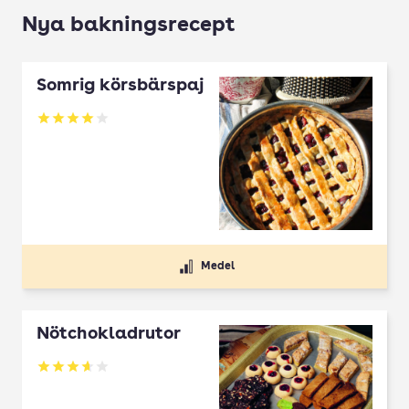
Nya bakningsrecept
Somrig körsbärspaj
Betyg: 4 av 5
Medel
Nötchokladrutor
Betyg: 3.65 av 5