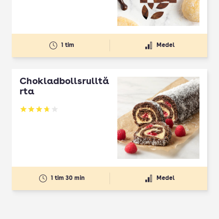
1 tim
Medel
Chokladbollsrulltå
rta
Betyg: 3.76 av 5
1 tim 30 min
Medel