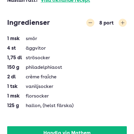
Nästan rätt?
Visa liknande recept
Ingredienser
8
port
Minska
Öka
1
msk
smör
4
st
äggvitor
1,75
dl
strösocker
150
g
philadelphiaost
2
dl
crème fraîche
1
tsk
vaniljsocker
1
msk
florsocker
125
g
hallon
, (helst färska)
Handla via Mathem