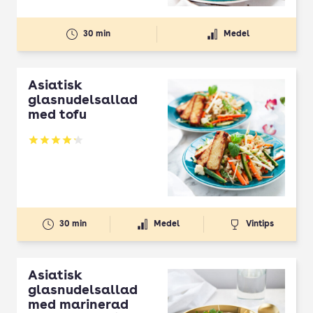
30 min
Medel
Asiatisk
glasnudelsallad
med tofu
Betyg: 4.19 av 5
30 min
Medel
Vintips
Asiatisk
glasnudelsallad
med marinerad