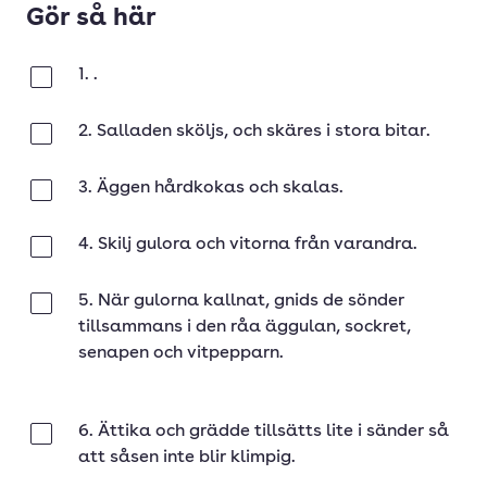
Gör så här
1. .
Klar
2. Salladen sköljs, och skäres i stora bitar.
Klar
3. Äggen hårdkokas och skalas.
Klar
4. Skilj gulora och vitorna från varandra.
Klar
5. När gulorna kallnat, gnids de sönder
Klar
tillsammans i den råa äggulan, sockret,
senapen och vitpepparn.
6. Ättika och grädde tillsätts lite i sänder så
Klar
att såsen inte blir klimpig.