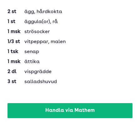
2
st
ägg
, hårdkokta
1
st
äggula(or)
, rå
1
msk
strösocker
1/3
st
vitpeppar
, malen
1
tsk
senap
1
msk
ättika
2
dl
vispgrädde
3
st
salladshuvud
Handla via Mathem