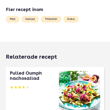
Fler recept inom
Mat
Sallad
Tillbehör
Koka
Relaterade recept
Pulled Oumph
nachosallad
Betyg: 3.83 av 5