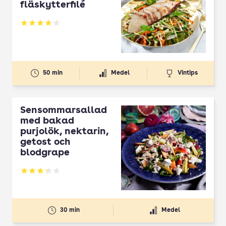
fläskytterfilé
Betyg: 3.84 av 5
50 min
Medel
Vintips
Sensommarsallad
med bakad
purjolök, nektarin,
getost och
blodgrape
Betyg: 3.31 av 5
30 min
Medel