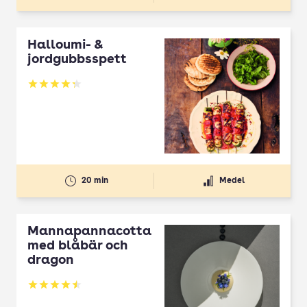
Halloumi- &
jordgubbsspett
Betyg: 4.3 av 5
20 min
Medel
Mannapannacotta
med blåbär och
dragon
Betyg: 4.5 av 5