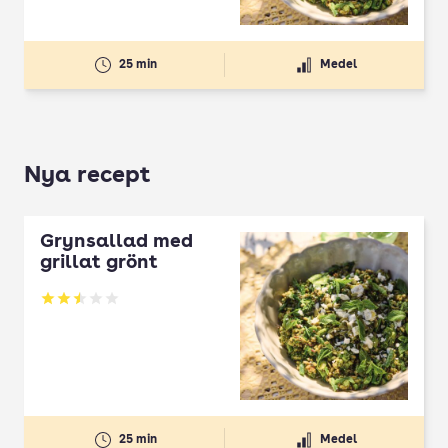
25 min
Medel
Nya recept
Grynsallad med
grillat grönt
Betyg: 2.5 av 5
25 min
Medel