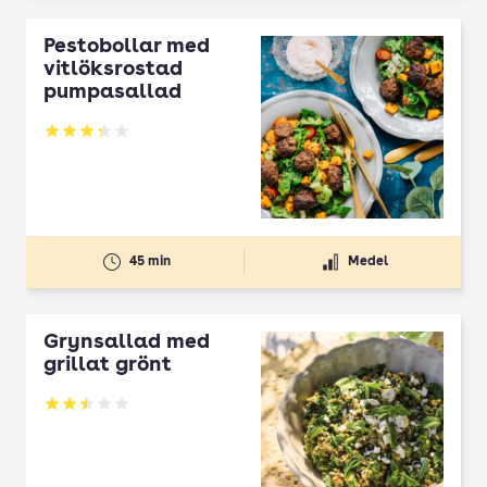
Pestobollar med
vitlöksrostad
pumpasallad
Betyg: 3.3 av 5
45 min
Medel
Grynsallad med
grillat grönt
Betyg: 2.5 av 5