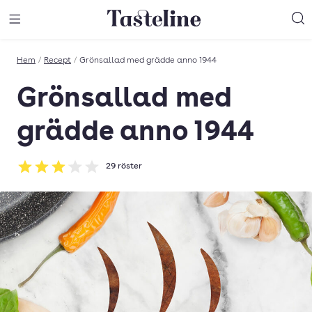
Till Tastelines startsida
äng meny
Öppna meny
Sö
Hem
/
Recept
/
Grönsallad med grädde anno 1944
Grönsallad med
grädde anno 1944
29
röster
Betyg: 3.07 av 5