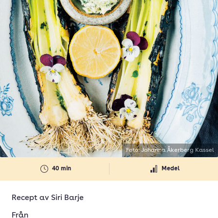
Foto: Johanna Åkerberg Kassel
40 min
Medel
Recept av
Siri Barje
Från