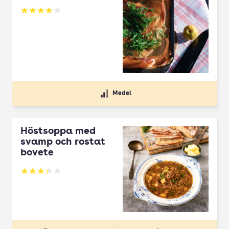
Betyg: 4.1 av 5
Medel
Höstsoppa med
svamp och rostat
bovete
Betyg: 3.33 av 5