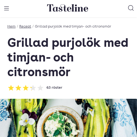
Till Tastelines startsida
äng meny
Öppna meny
Sö
Hem
/
Recept
/
Grillad purjolök med timjan- och citronsmör
Grillad purjolök med
timjan- och
citronsmör
63
röster
Betyg: 3.25 av 5