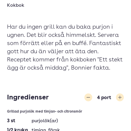
Kokbok
Har du ingen grill kan du baka purjon i
ugnen. Det blir också himmelskt. Servera
som förrätt eller på en buffé. Fantastiskt
gott hur du än väljer att äta den.
Receptet kommer från kokboken "Ett stekt
ägg är också middag", Bonnier fakta.
Ingredienser
4
port
Minska
Öka
Grillad purjolök med timjan- och citronsmör
3
st
purjolök(ar)
1/2
kruka
timjan
, färsk