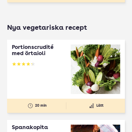
Nya vegetariska recept
Portionscrudité
med örtaioli
Betyg: 4.27 av 5
20 min
Lätt
Spanakopita