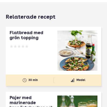
Relaterade recept
Flatbread med
grön topping
Betyg: 0 av 5
30 min
Medel
Pajer med
marinerade