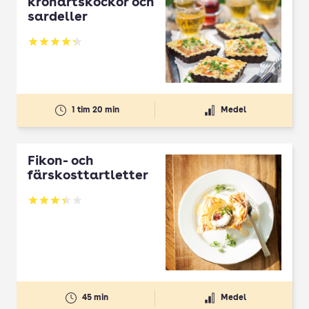
kronärtskockor och
sardeller
Betyg: 4.31 av 5
1 tim 20 min
Medel
Fikon- och
färskosttartletter
Betyg: 3.33 av 5
45 min
Medel