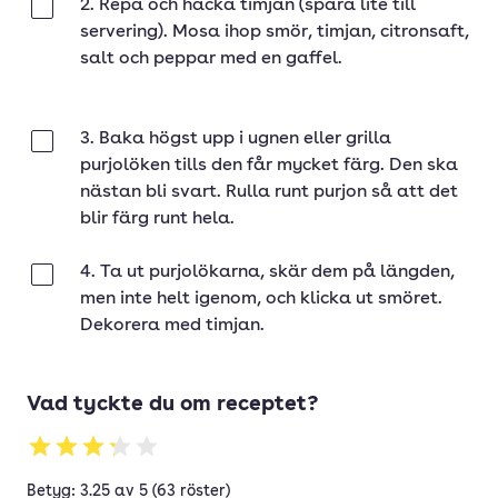
2. Repa och hacka timjan (spara lite till
Klar
servering). Mosa ihop smör, timjan, citronsaft,
salt och peppar med en gaffel.
3. Baka högst upp i ugnen eller grilla
Klar
purjolöken tills den får mycket färg. Den ska
nästan bli svart. Rulla runt purjon så att det
blir färg runt hela.
4. Ta ut purjolökarna, skär dem på längden,
Klar
men inte helt igenom, och klicka ut smöret.
Dekorera med timjan.
Vad tyckte du om receptet?
Betyg: 3.25 av 5 (63 röster)