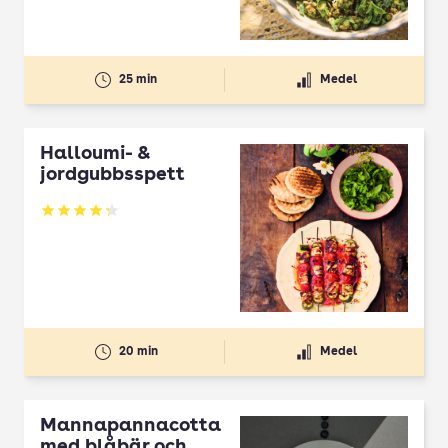
25 min
Medel
Halloumi- &
jordgubbsspett
Betyg: 4.3 av 5
20 min
Medel
Mannapannacotta
med blåbär och