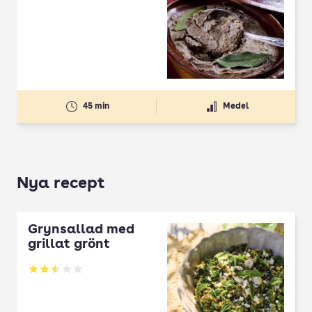
Betyg: 3.16 av 5
45 min
Medel
Nya recept
Grynsallad med
grillat grönt
Betyg: 2.5 av 5