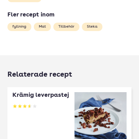
Fler recept inom
fyllning
Mat
Tillbehör
Steka
Relaterade recept
Krämig leverpastej
Betyg: 3.54 av 5