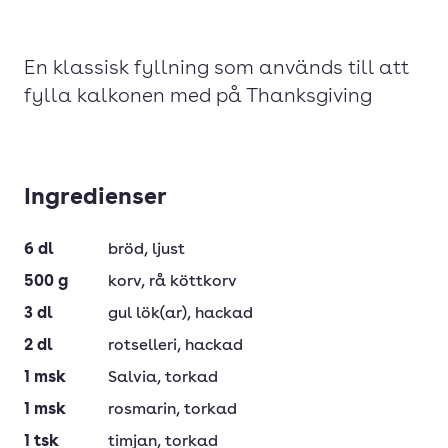
En klassisk fyllning som används till att
fylla kalkonen med på Thanksgiving
Ingredienser
6
dl
bröd
, ljust
500
g
korv
, rå köttkorv
3
dl
gul lök(ar)
, hackad
2
dl
rotselleri
, hackad
1
msk
Salvia
, torkad
1
msk
rosmarin
, torkad
1
tsk
timjan
, torkad