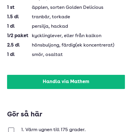
1
st
äpplen
, sorten Golden Delicious
1.5
dl
tranbär
, torkade
1
dl
persilja
, hackad
1/2
paket
kycklinglever
, eller från kalkon
2.5
dl
hönsbuljong
, färdig(ek koncentrerat)
1
dl
smör
, osaltat
Handla via Mathem
Gör så här
1. Värm ugnen till 175 grader.
Klar