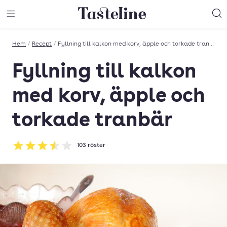
Till Tastelines startsida
äng meny
Öppna meny
Sö
Hem
/
Recept
/
Fyllning till kalkon med korv, äpple och torkade tranbär
Fyllning till kalkon
med korv, äpple och
torkade tranbär
103
röster
Betyg: 3.52 av 5