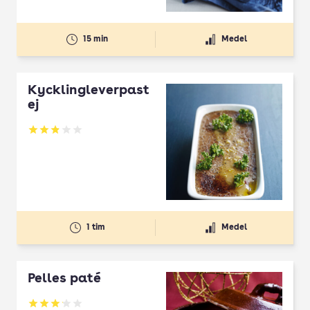
15 min
Medel
Kycklingleverpast
ej
Betyg: 2.87 av 5
1 tim
Medel
Pelles paté