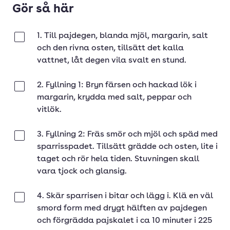
Gör så här
1. Till pajdegen, blanda mjöl, margarin, salt
Klar
och den rivna osten, tillsätt det kalla
vattnet, låt degen vila svalt en stund.
2. Fyllning 1: Bryn färsen och hackad lök i
Klar
margarin, krydda med salt, peppar och
vitlök.
3. Fyllning 2: Fräs smör och mjöl och späd med
Klar
sparrisspadet. Tillsätt grädde och osten, lite i
taget och rör hela tiden. Stuvningen skall
vara tjock och glansig.
4. Skär sparrisen i bitar och lägg i. Klä en väl
Klar
smord form med drygt hälften av pajdegen
och förgrädda pajskalet i ca 10 minuter i 225