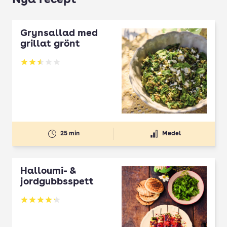
Nya recept
Grynsallad med
grillat grönt
Betyg: 2.5 av 5
25 min
Medel
Halloumi- &
jordgubbsspett
Betyg: 4.3 av 5