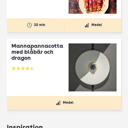
20 min
Medel
Mannapannacotta
med blåbär och
dragon
Betyg: 4.5 av 5
Medel
Inspiration