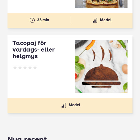
35 min
Medel
Tacopaj för
vardags- eller
helgmys
Betyg: 0 av 5
Medel