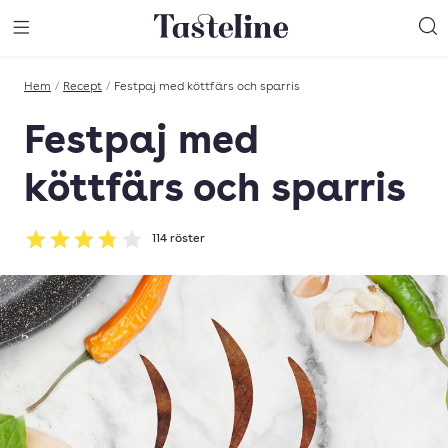
Till Tastelines startsida
äng meny
Öppna meny
Sö
Hem
/
Recept
/
Festpaj med köttfärs och sparris
Festpaj med
köttfärs och sparris
114
röster
Betyg: 3.81 av 5