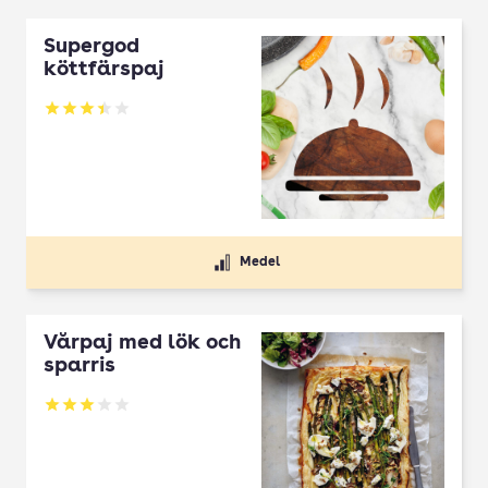
Supergod
köttfärspaj
Betyg: 3.43 av 5
Medel
Vårpaj med lök och
sparris
Betyg: 3 av 5