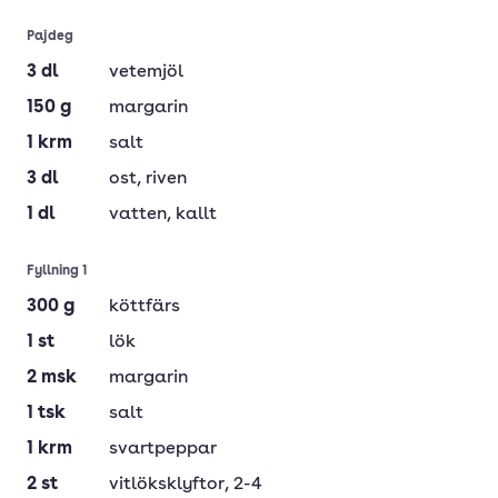
Pajdeg
3
dl
vetemjöl
150
g
margarin
1
krm
salt
3
dl
ost
, riven
1
dl
vatten
, kallt
Fyllning 1
300
g
köttfärs
1
st
lök
2
msk
margarin
1
tsk
salt
1
krm
svartpeppar
2
st
vitlöksklyftor
, 2-4