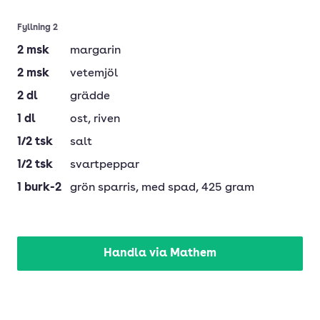
Fyllning 2
2
msk
margarin
2
msk
vetemjöl
2
dl
grädde
1
dl
ost
, riven
1/2
tsk
salt
1/2
tsk
svartpeppar
1
burk-2
grön sparris
, med spad, 425 gram
Handla via Mathem