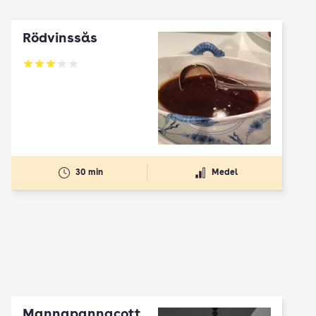
Rödvinssås
Betyg: 3.09 av 5
30 min
Medel
Mannapannacott