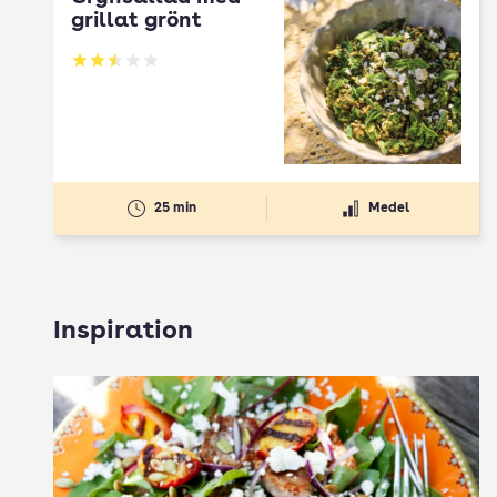
grillat grönt
Betyg: 2.5 av 5
25 min
Medel
Inspiration