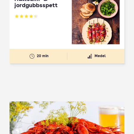
jordgubbsspett
Betyg: 4.3 av 5
20 min
Medel