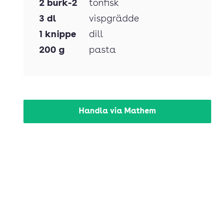
2
burk-2
tonfisk
3
dl
vispgrädde
1
knippe
dill
200
g
pasta
Handla via Mathem