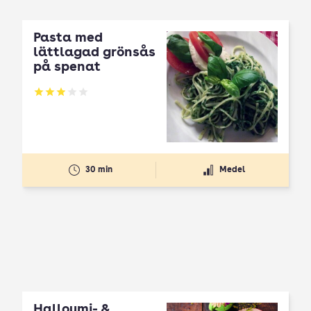
Pasta med
lättlagad grönsås
på spenat
Betyg: 2.97 av 5
30 min
Medel
Halloumi- &