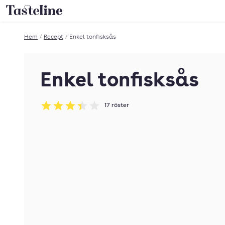
Till Tastelines startsida
Hem
/
Recept
/
Enkel tonfisksås
Enkel tonfisksås
17
röster
Betyg: 3.41 av 5