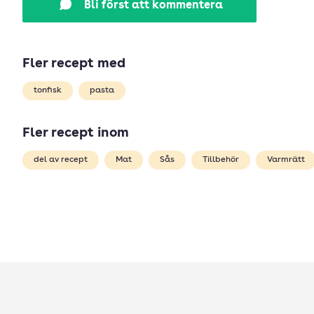
Bli först att kommentera
Fler recept med
tonfisk
pasta
Fler recept inom
del av recept
Mat
Sås
Tillbehör
Varmrätt