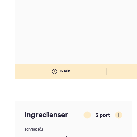
15 min
Ingredienser
2
port
Minska
Öka
Tonfisksås