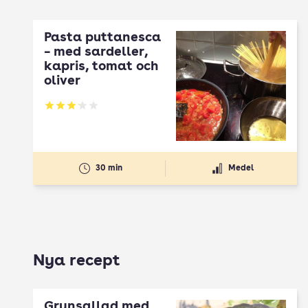
Pasta puttanesca
– med sardeller,
kapris, tomat och
oliver
Betyg: 3.16 av 5
30 min
Medel
Nya recept
Grynsallad med