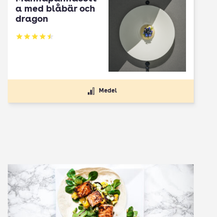
a med blåbär och
dragon
Betyg: 4.5 av 5
Medel