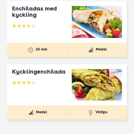
Enchiladas med
kyckling
Betyg: 3.64 av 5
30 min
Medel
Kycklingenchilada
Betyg: 3.99 av 5
Medel
Vintips