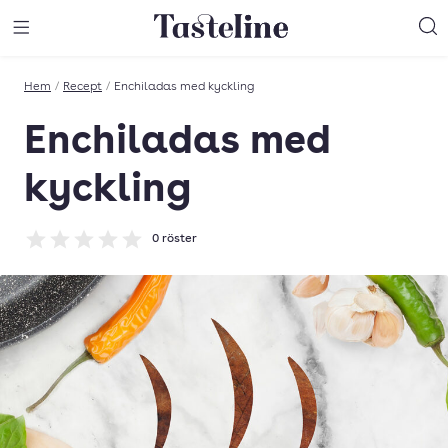
Till Tastelines startsida
äng meny
Öppna meny
Sö
Hem
/
Recept
/
Enchiladas med kyckling
Enchiladas med
kyckling
0
röster
Betyg: 0 av 5