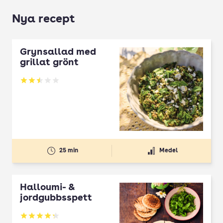
Nya recept
Grynsallad med
grillat grönt
Betyg: 2.5 av 5
25 min
Medel
Halloumi- &
jordgubbsspett
Betyg: 4.3 av 5