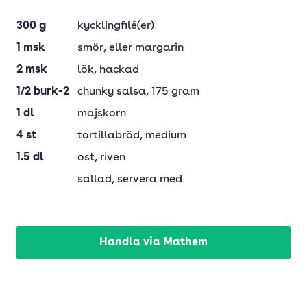
300
g
kycklingfilé(er)
1
msk
smör
, eller margarin
2
msk
lök
, hackad
1/2
burk-2
chunky salsa
, 175 gram
1
dl
majskorn
4
st
tortillabröd
, medium
1.5
dl
ost
, riven
sallad
, servera med
Handla via Mathem