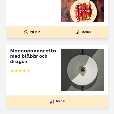
20 min
Medel
Mannapannacotta
med blåbär och
dragon
Betyg: 4.5 av 5
Medel