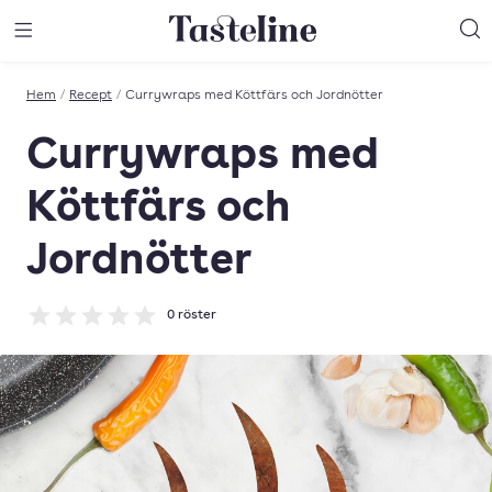
Till Tastelines startsida
äng meny
Öppna meny
Sö
Hem
/
Recept
/
Currywraps med Köttfärs och Jordnötter
Currywraps med
Köttfärs och
Jordnötter
0
röster
Betyg: 0 av 5