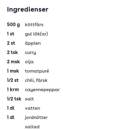
Ingredienser
500
g
köttfärs
1
st
gul lök(ar)
2
st
äpplen
2
tsk
curry
2
msk
olja
1
msk
tomatpuré
1/2
st
chili
, färsk
1
krm
cayennepeppar
1/2
tsk
salt
1
dl
vatten
1
dl
jordnötter
sallad