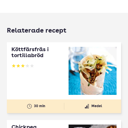
Relaterade recept
Köttfärsfräs i
tortillabröd
Betyg: 3.14 av 5
30 min
Medel
Chickpea