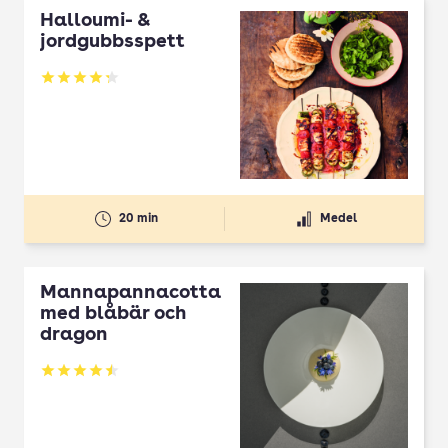
Halloumi- &
jordgubbsspett
Betyg: 4.3 av 5
20 min
Medel
Mannapannacotta
med blåbär och
dragon
Betyg: 4.5 av 5