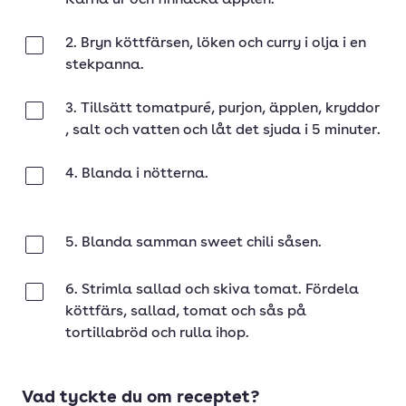
Kärna ur och finhacka äpplen.
2. Bryn köttfärsen, löken och curry i olja i en
Klar
stekpanna.
3. Tillsätt tomatpuré, purjon, äpplen, kryddor
Klar
, salt och vatten och låt det sjuda i 5 minuter.
4. Blanda i nötterna.
Klar
5. Blanda samman sweet chili såsen.
Klar
6. Strimla sallad och skiva tomat. Fördela
Klar
köttfärs, sallad, tomat och sås på
tortillabröd och rulla ihop.
Vad tyckte du om receptet?