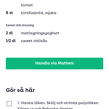
tomat
8
st
tortillabröd
, mjuka
Sweet chili dressing
2
dl
matlagningsyoghurt
1/2
dl
sweet chilisås
Handla via Mathem
Gör så här
1. Hacka löken. Skölj och strimla purjolöken.
Klar