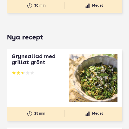
30 min
Medel
Nya recept
Grynsallad med
grillat grönt
Betyg: 2.5 av 5
25 min
Medel