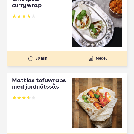
currywrap
Betyg: 4.21 av 5
30 min
Medel
Mattias tofuwraps
med jordnötssås
Betyg: 3.55 av 5