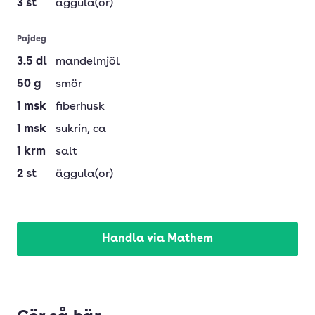
3
st
äggula(or)
Pajdeg
3.5
dl
mandelmjöl
50
g
smör
1
msk
fiberhusk
1
msk
sukrin
, ca
1
krm
salt
2
st
äggula(or)
Handla via Mathem