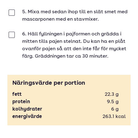
5. Mixa med sedan ihop till en slät smet med
Klar
mascarponen med en stavmixer.
6. Häll fyllningen i pajformen och grädda i
Klar
mitten tills pajen stelnat. Du kan ha en plåt
ovanför pajen så att den inte får för mycket
färg. Gräddningen tar ca 30 minuter.
Näringsvärde per portion
fett
22.3
g
protein
9.5
g
kolhydrater
6
g
energivärde
263.1
kcal