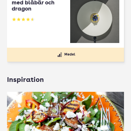
med blåbär och
dragon
Betyg: 4.5 av 5
Medel
Inspiration