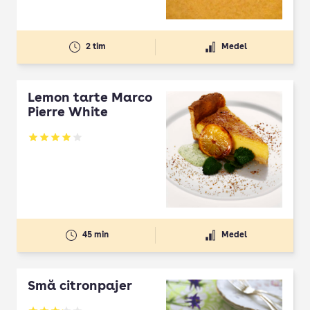
2 tim
Medel
Lemon tarte Marco
Pierre White
Betyg: 3.96 av 5
45 min
Medel
Små citronpajer