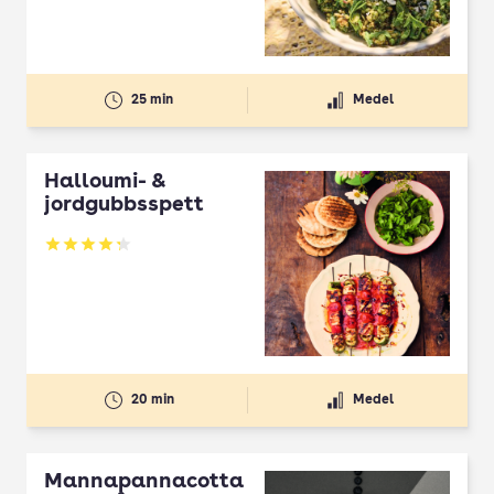
25 min
Medel
Halloumi- &
jordgubbsspett
Betyg: 4.3 av 5
20 min
Medel
Mannapannacotta