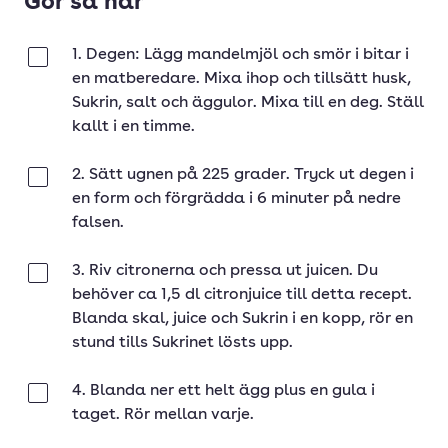
Gör så här
1. Degen: Lägg mandelmjöl och smör i bitar i
Klar
en matberedare. Mixa ihop och tillsätt husk,
Sukrin, salt och äggulor. Mixa till en deg. Ställ
kallt i en timme.
2. Sätt ugnen på 225 grader. Tryck ut degen i
Klar
en form och förgrädda i 6 minuter på nedre
falsen.
3. Riv citronerna och pressa ut juicen. Du
Klar
behöver ca 1,5 dl citronjuice till detta recept.
Blanda skal, juice och Sukrin i en kopp, rör en
stund tills Sukrinet lösts upp.
4. Blanda ner ett helt ägg plus en gula i
Klar
taget. Rör mellan varje.