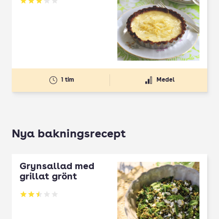
Betyg: 3.14 av 5
1 tim
Medel
Nya bakningsrecept
Grynsallad med
grillat grönt
Betyg: 2.5 av 5