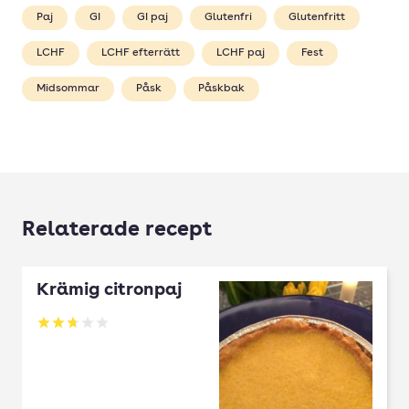
Paj
GI
GI paj
Glutenfri
Glutenfritt
LCHF
LCHF efterrätt
LCHF paj
Fest
Midsommar
Påsk
Påskbak
Relaterade recept
Krämig citronpaj
Betyg: 2.75 av 5