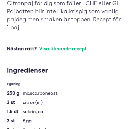
Citronpaj för dig som föjler LCHF eller GI.
Pajbotten blir inte lika krispig som vanlig
pajdeg men smaken är toppen. Recept för
1 paj.
Nästan rätt?
Visa liknande recept
Ingredienser
Fyllning
250
g
mascarponeost
3
st
citron(er)
1.5
dl
sukrin
, ca
3
st
ägg