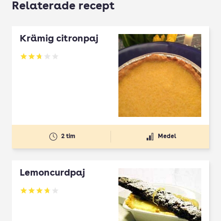
Relaterade recept
Krämig citronpaj
Betyg: 2.75 av 5
2 tim
Medel
Lemoncurdpaj
Betyg: 3.75 av 5