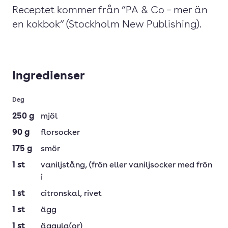
Receptet kommer från ”PA & Co – mer än
en kokbok” (Stockholm New Publishing).
Ingredienser
Deg
250
g
mjöl
90
g
florsocker
175
g
smör
1
st
vaniljstång
, (frön eller vaniljsocker med frön
i
1
st
citronskal
, rivet
1
st
ägg
1
st
äggula(or)