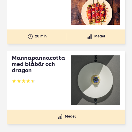
20 min
Medel
Mannapannacotta
med blåbär och
dragon
Betyg: 4.5 av 5
Medel