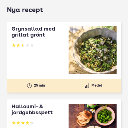
Nya recept
Grynsallad med
grillat grönt
Betyg: 2.5 av 5
25 min
Medel
Halloumi- &
jordgubbsspett
Betyg: 4.3 av 5