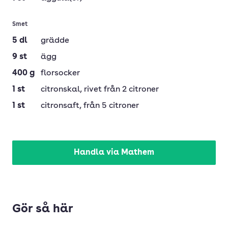
Smet
5
dl
grädde
9
st
ägg
400
g
florsocker
1
st
citronskal
, rivet från 2 citroner
1
st
citronsaft
, från 5 citroner
Handla via Mathem
Gör så här