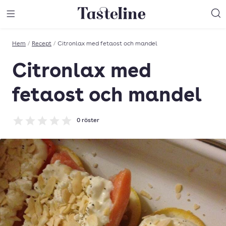
Till Tastelines startsida
äng meny
Öppna meny
Sö
Hem
/
Recept
/
Citronlax med fetaost och mandel
Citronlax med
fetaost och mandel
0
röster
Betyg: 0 av 5