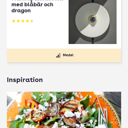
med blåbär och
dragon
Betyg: 4.5 av 5
Medel
Inspiration