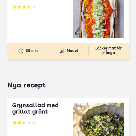
Betyg: 3.51 av 5
Läcker mat för
30 min
Medel
många
Nya recept
Grynsallad med
grillat grönt
Betyg: 2.5 av 5