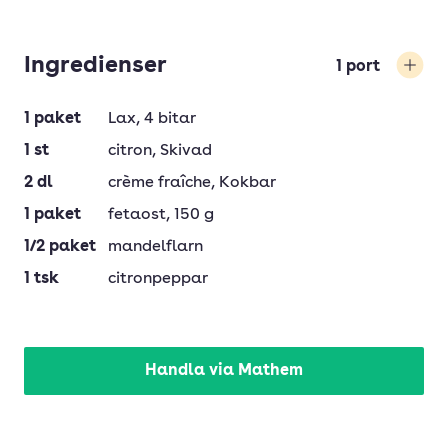
Ingredienser
1
port
Öka
1
paket
Lax
, 4 bitar
1
st
citron
, Skivad
2
dl
crème fraîche
, Kokbar
1
paket
fetaost
, 150 g
1/2
paket
mandelflarn
1
tsk
citronpeppar
Handla via Mathem