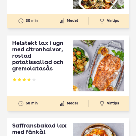
30 min
Medel
Vintips
Helstekt lax i ugn
med citronhalvor,
rostad
potatissallad och
gremolatasås
Betyg: 3.83 av 5
50 min
Medel
Vintips
Saffransbakad lax
med fänkål