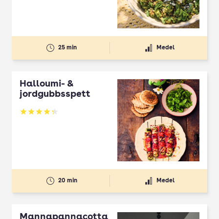
25 min
Medel
Halloumi- &
jordgubbsspett
Betyg: 4.3 av 5
20 min
Medel
Mannapannacotta