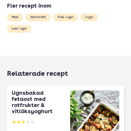
Fler recept inom
Mat
Varmrätt
Fisk i ugn
I ugn
Lax i ugn
Relaterade recept
Ugnsbakad
fetaost med
rotfrukter &
vitlöksyoghurt
Betyg: 3.16 av 5