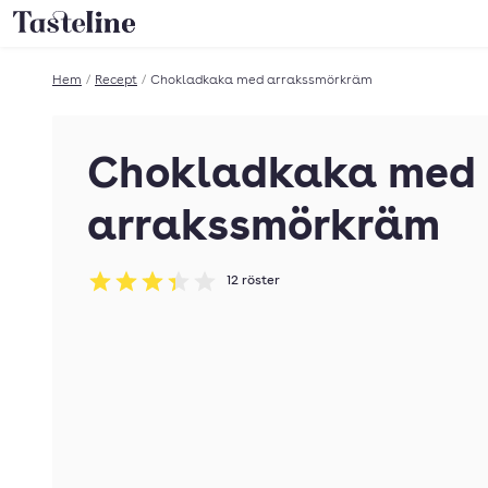
Till Tastelines startsida
Hem
/
Recept
/
Chokladkaka med arrakssmörkräm
Chokladkaka med
arrakssmörkräm
12
röster
Betyg: 3.33 av 5