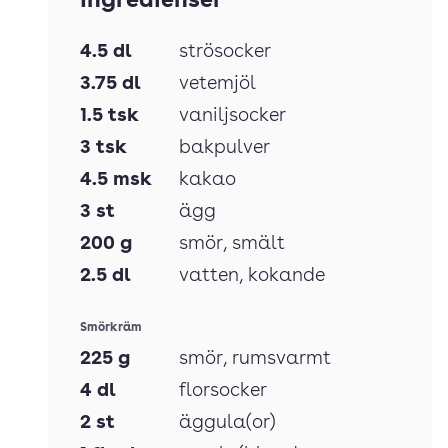
Ingredienser
4.5
dl
strösocker
3.75
dl
vetemjöl
1.5
tsk
vaniljsocker
3
tsk
bakpulver
4.5
msk
kakao
3
st
ägg
200
g
smör
, smält
2.5
dl
vatten
, kokande
Smörkräm
225
g
smör
, rumsvarmt
4
dl
florsocker
2
st
äggula(or)