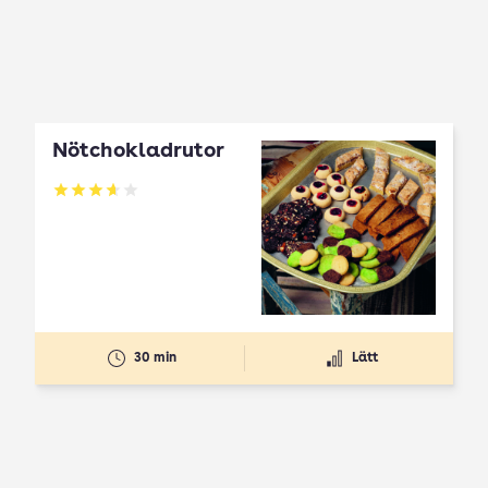
Nötchokladrutor
Betyg: 3.65 av 5
30 min
Lätt