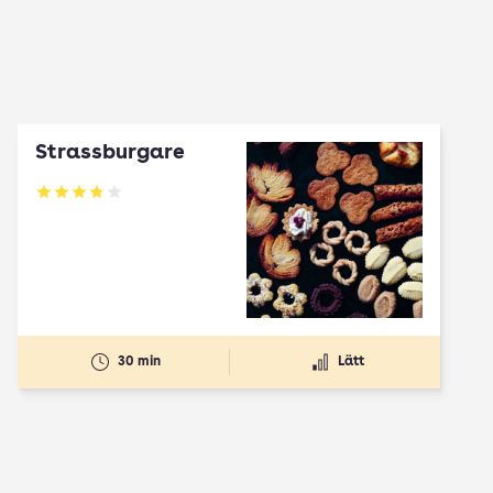
Strassburgare
Betyg: 3.78 av 5
30 min
Lätt