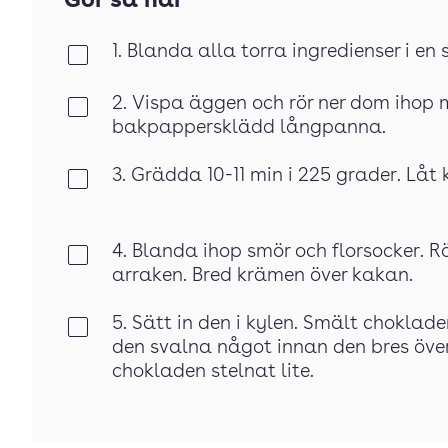
Gör så här
1. Blanda alla torra ingredienser i en 
Klar
2. Vispa äggen och rör ner dom ihop 
Klar
bakpappersklädd långpanna.
3. Grädda 10-11 min i 225 grader. Låt
Klar
4. Blanda ihop smör och florsocker. Rör
Klar
arraken. Bred krämen över kakan.
5. Sätt in den i kylen. Smält choklad
Klar
den svalna något innan den bres över
chokladen stelnat lite.