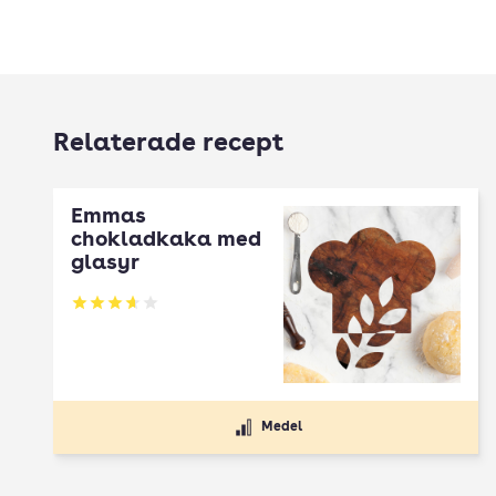
Relaterade recept
Emmas
chokladkaka med
glasyr
Betyg: 3.67 av 5
Medel