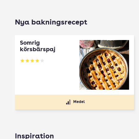
Nya bakningsrecept
Somrig
körsbärspaj
Betyg: 4 av 5
Medel
Inspiration