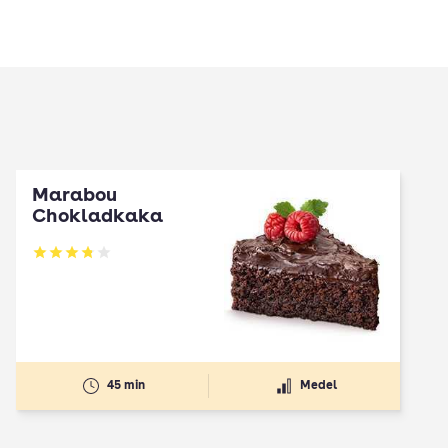
Marabou
Chokladkaka
Betyg: 3.79 av 5
45 min
Medel