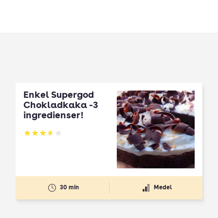
Enkel Supergod
Chokladkaka -3
ingredienser!
Betyg: 3.56 av 5
30 min
Medel