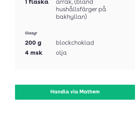
1
flaska
arrak
, (bland
hushållsfärger på
bakhyllan)
Glasyr
200
g
blockchoklad
4
msk
olja
Handla via Mathem