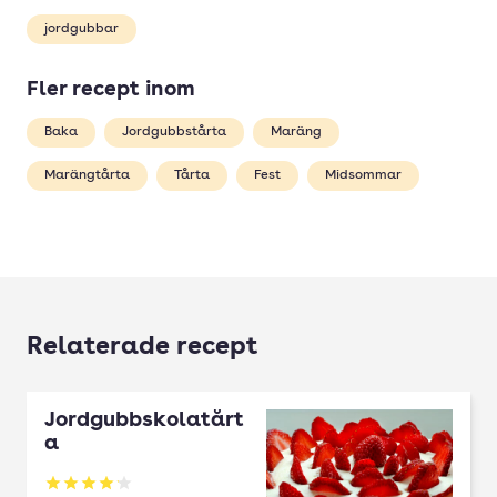
jordgubbar
Fler recept inom
Baka
Jordgubbstårta
Maräng
Marängtårta
Tårta
Fest
Midsommar
Relaterade recept
Jordgubbskolatårt
a
Betyg: 4.12 av 5