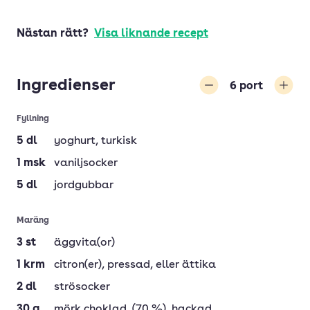
Nästan rätt?
Visa liknande recept
Ingredienser
6
port
Minska
Öka
Fyllning
5
dl
yoghurt
, turkisk
1
msk
vaniljsocker
5
dl
jordgubbar
Maräng
3
st
äggvita(or)
1
krm
citron(er)
, pressad, eller ättika
2
dl
strösocker
30
g
mörk choklad
, (70 %), hackad