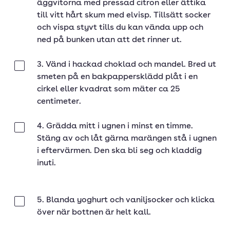
äggvitorna med pressad citron eller ättika
till vitt hårt skum med elvisp. Tillsätt socker
och vispa styvt tills du kan vända upp och
ned på bunken utan att det rinner ut.
3. Vänd i hackad choklad och mandel. Bred ut
Klar
smeten på en bakpappersklädd plåt i en
cirkel eller kvadrat som mäter ca 25
centimeter.
4. Grädda mitt i ugnen i minst en timme.
Klar
Stäng av och låt gärna marängen stå i ugnen
i eftervärmen. Den ska bli seg och kladdig
inuti.
5. Blanda yoghurt och vaniljsocker och klicka
Klar
över när bottnen är helt kall.