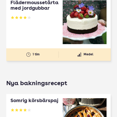
Flädermoussetårta
med jordgubbar
Betyg: 3.93 av 5
1 tim
Medel
Nya bakningsrecept
Somrig körsbärspaj
Betyg: 4 av 5